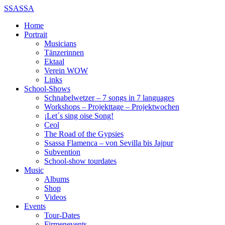
SSASSA
Home
Portrait
Musicians
Tänzerinnen
Ektaal
Verein WOW
Links
School-Shows
Schnabelwetzer – 7 songs in 7 languages
Workshops – Projekttage – Projektwochen
¡Let´s sing oise Song!
Ceol
The Road of the Gypsies
Ssassa Flamenca – von Sevilla bis Jajpur
Subvention
School-show tourdates
Music
Albums
Shop
Videos
Events
Tour-Dates
Firmenevents