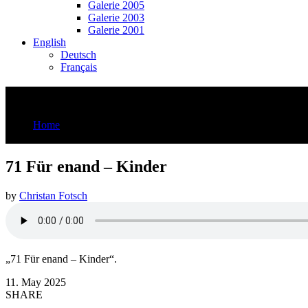
Galerie 2005
Galerie 2003
Galerie 2001
English
Deutsch
Français
71 Für enand – Kinder
Home
71 Für enand - Kinder
71 Für enand – Kinder
by
Christan Fotsch
„71 Für enand – Kinder“.
11. May 2025
SHARE