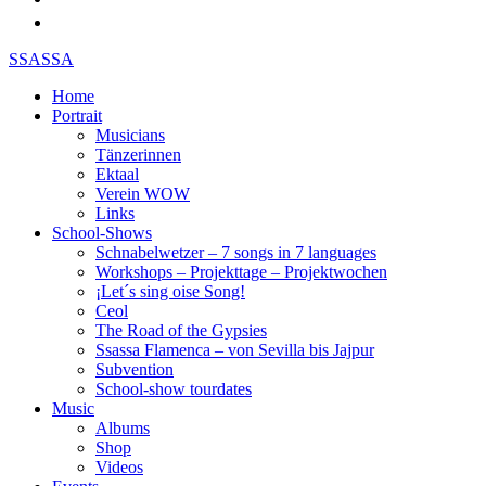
SSASSA
Home
Portrait
Musicians
Tänzerinnen
Ektaal
Verein WOW
Links
School-Shows
Schnabelwetzer – 7 songs in 7 languages
Workshops – Projekttage – Projektwochen
¡Let´s sing oise Song!
Ceol
The Road of the Gypsies
Ssassa Flamenca – von Sevilla bis Jajpur
Subvention
School-show tourdates
Music
Albums
Shop
Videos