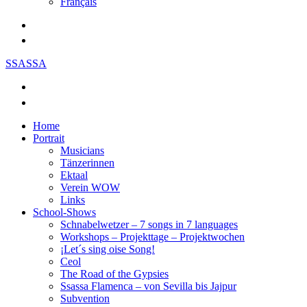
Français
SSASSA
Home
Portrait
Musicians
Tänzerinnen
Ektaal
Verein WOW
Links
School-Shows
Schnabelwetzer – 7 songs in 7 languages
Workshops – Projekttage – Projektwochen
¡Let´s sing oise Song!
Ceol
The Road of the Gypsies
Ssassa Flamenca – von Sevilla bis Jajpur
Subvention