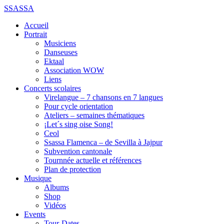
SSASSA
Accueil
Portrait
Musiciens
Danseuses
Ektaal
Association WOW
Liens
Concerts scolaires
Virelangue – 7 chansons en 7 langues
Pour cycle orientation
Ateliers – semaines thématiques
¡Let´s sing oise Song!
Ceol
Ssassa Flamenca – de Sevilla à Jajpur
Subvention cantonale
Tournnée actuelle et références
Plan de protection
Musique
Albums
Shop
Vidéos
Events
Tour-Dates