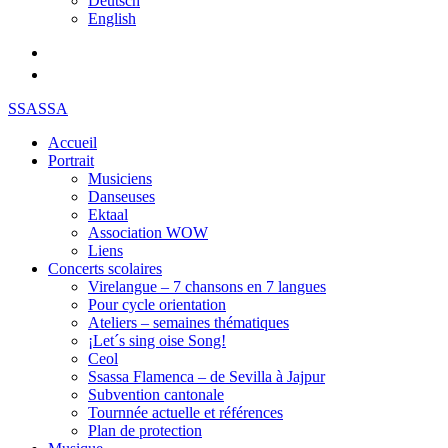
Deutsch
English
SSASSA
Accueil
Portrait
Musiciens
Danseuses
Ektaal
Association WOW
Liens
Concerts scolaires
Virelangue – 7 chansons en 7 langues
Pour cycle orientation
Ateliers – semaines thématiques
¡Let´s sing oise Song!
Ceol
Ssassa Flamenca – de Sevilla à Jajpur
Subvention cantonale
Tournnée actuelle et références
Plan de protection