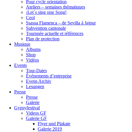
Pour cycle orientation
Ateliers – semaines thématiques
¡Let´s sing oise Song!
Ceol
Ssassa Flamenca – de Sevilla à Jajpur
Subvention cantonale
Tournnée actuelle et références
Plan de protection
Musique
Albums
Shop
Vidéos
Events
Tour-Dates
Événements d’entreprise
Event-Archiv
Lesungen
Presse
Presse
Galerie
Gypsyfestival
Videos GF
Galerie GF
Flyer und Plakate
Galerie 2019