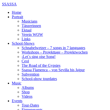
SSASSA
Home
Portrait
Musicians
Tänzerinnen
Ektaal
Verein WOW
Links
School-Shows
Schnabelwetzer – 7 songs in 7 languages
Workshops – Projekttage – Projektwochen
¡Let´s sing oise Song!
Ceol
The Road of the Gypsies
Ssassa Flamenca – von Sevilla bis Jajpur
Subvention
School-show tourdates
Music
Albums
Shop
Videos
Events
Tour-Dates
Firmenevents