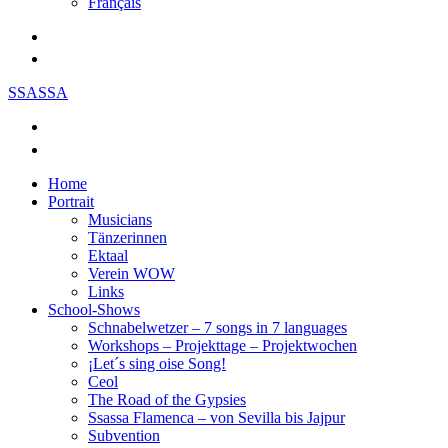
Français
SSASSA
Home
Portrait
Musicians
Tänzerinnen
Ektaal
Verein WOW
Links
School-Shows
Schnabelwetzer – 7 songs in 7 languages
Workshops – Projekttage – Projektwochen
¡Let´s sing oise Song!
Ceol
The Road of the Gypsies
Ssassa Flamenca – von Sevilla bis Jajpur
Subvention