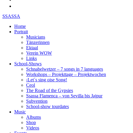
SSASSA
Home
Portrait
Musicians
Tänzerinnen
Ektaal
Verein WOW
Links
School-Shows
Schnabelwetzer – 7 songs in 7 languages
Workshops – Projekttage – Projektwochen
¡Let´s sing oise Song!
Ceol
The Road of the Gypsies
Ssassa Flamenca – von Sevilla bis Jajpur
Subvention
School-show tourdates
Music
Albums
Shop
Videos