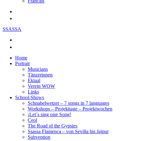
Français
SSASSA
Home
Portrait
Musicians
Tänzerinnen
Ektaal
Verein WOW
Links
School-Shows
Schnabelwetzer – 7 songs in 7 languages
Workshops – Projekttage – Projektwochen
¡Let´s sing oise Song!
Ceol
The Road of the Gypsies
Ssassa Flamenca – von Sevilla bis Jajpur
Subvention