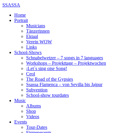
SSASSA
Home
Portrait
Musicians
Tänzerinnen
Ektaal
Verein WOW
Links
School-Shows
Schnabelwetzer – 7 songs in 7 languages
Workshops – Projekttage – Projektwochen
¡Let´s sing oise Song!
Ceol
The Road of the Gypsies
Ssassa Flamenca – von Sevilla bis Jajpur
Subvention
School-show tourdates
Music
Albums
Shop
Videos
Events
Tour-Dates
Firmenevents