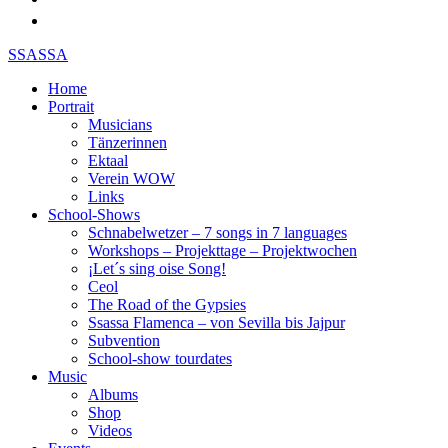
SSASSA
Home
Portrait
Musicians
Tänzerinnen
Ektaal
Verein WOW
Links
School-Shows
Schnabelwetzer – 7 songs in 7 languages
Workshops – Projekttage – Projektwochen
¡Let´s sing oise Song!
Ceol
The Road of the Gypsies
Ssassa Flamenca – von Sevilla bis Jajpur
Subvention
School-show tourdates
Music
Albums
Shop
Videos