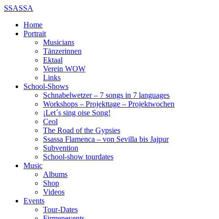
SSASSA
Home
Portrait
Musicians
Tänzerinnen
Ektaal
Verein WOW
Links
School-Shows
Schnabelwetzer – 7 songs in 7 languages
Workshops – Projekttage – Projektwochen
¡Let´s sing oise Song!
Ceol
The Road of the Gypsies
Ssassa Flamenca – von Sevilla bis Jajpur
Subvention
School-show tourdates
Music
Albums
Shop
Videos
Events
Tour-Dates
Firmenevents