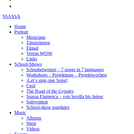
SSASSA
Home
Portrait
Musicians
Tänzerinnen
Ektaal
Verein WOW
Links
School-Shows
Schnabelwetzer – 7 songs in 7 languages
Workshops – Projekttage – Projektwochen
¡Let´s sing oise Song!
Ceol
The Road of the Gypsies
Ssassa Flamenca – von Sevilla bis Jajpur
Subvention
School-show tourdates
Music
Albums
Shop
Videos