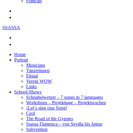
Français
SSASSA
Home
Portrait
Musicians
Tänzerinnen
Ektaal
Verein WOW
Links
School-Shows
Schnabelwetzer – 7 songs in 7 languages
Workshops – Projekttage – Projektwochen
¡Let´s sing oise Song!
Ceol
The Road of the Gypsies
Ssassa Flamenca – von Sevilla bis Jajpur
Subvention