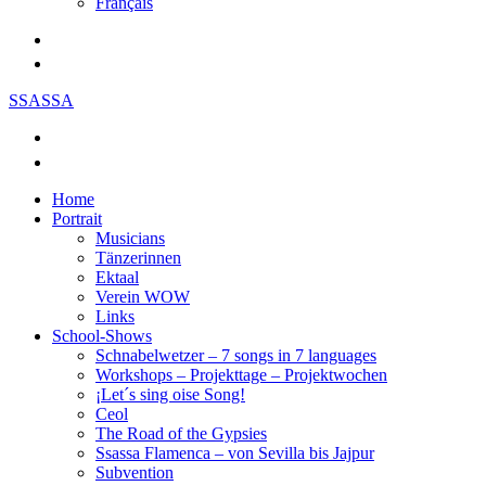
Français
SSASSA
Home
Portrait
Musicians
Tänzerinnen
Ektaal
Verein WOW
Links
School-Shows
Schnabelwetzer – 7 songs in 7 languages
Workshops – Projekttage – Projektwochen
¡Let´s sing oise Song!
Ceol
The Road of the Gypsies
Ssassa Flamenca – von Sevilla bis Jajpur
Subvention