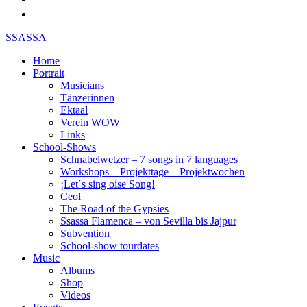
SSASSA
Home
Portrait
Musicians
Tänzerinnen
Ektaal
Verein WOW
Links
School-Shows
Schnabelwetzer – 7 songs in 7 languages
Workshops – Projekttage – Projektwochen
¡Let´s sing oise Song!
Ceol
The Road of the Gypsies
Ssassa Flamenca – von Sevilla bis Jajpur
Subvention
School-show tourdates
Music
Albums
Shop
Videos