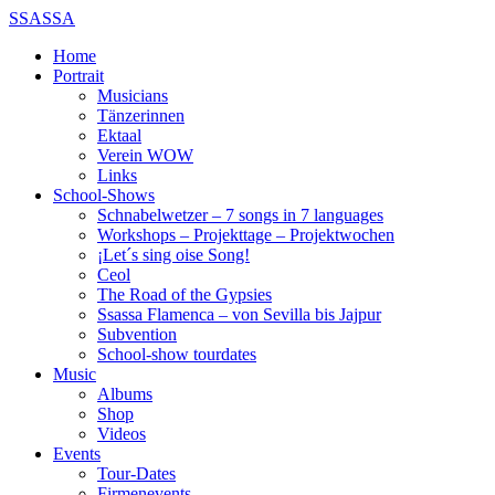
SSASSA
Home
Portrait
Musicians
Tänzerinnen
Ektaal
Verein WOW
Links
School-Shows
Schnabelwetzer – 7 songs in 7 languages
Workshops – Projekttage – Projektwochen
¡Let´s sing oise Song!
Ceol
The Road of the Gypsies
Ssassa Flamenca – von Sevilla bis Jajpur
Subvention
School-show tourdates
Music
Albums
Shop
Videos
Events
Tour-Dates
Firmenevents