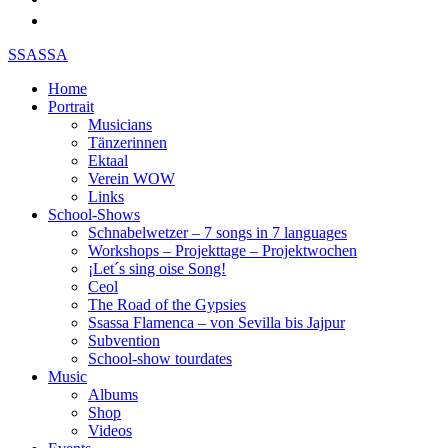
SSASSA
Home
Portrait
Musicians
Tänzerinnen
Ektaal
Verein WOW
Links
School-Shows
Schnabelwetzer – 7 songs in 7 languages
Workshops – Projekttage – Projektwochen
¡Let´s sing oise Song!
Ceol
The Road of the Gypsies
Ssassa Flamenca – von Sevilla bis Jajpur
Subvention
School-show tourdates
Music
Albums
Shop
Videos