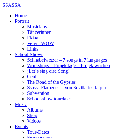
SSASSA
Home
Portrait
Musicians
Tänzerinnen
Ektaal
Verein WOW
Links
School-Shows
Schnabelwetzer – 7 songs in 7 languages
Workshops – Projekttage – Projektwochen
¡Let´s sing oise Song!
Ceol
The Road of the Gypsies
Ssassa Flamenca – von Sevilla bis Jajpur
Subvention
School-show tourdates
Music
Albums
Shop
Videos
Events
Tour-Dates
Firmenevents