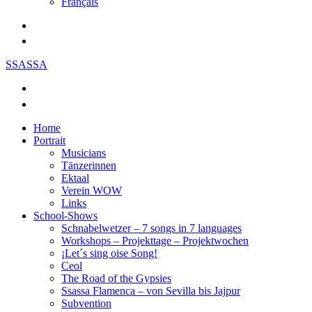
Français
SSASSA
Home
Portrait
Musicians
Tänzerinnen
Ektaal
Verein WOW
Links
School-Shows
Schnabelwetzer – 7 songs in 7 languages
Workshops – Projekttage – Projektwochen
¡Let´s sing oise Song!
Ceol
The Road of the Gypsies
Ssassa Flamenca – von Sevilla bis Jajpur
Subvention