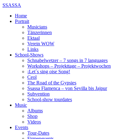
SSASSA
Home
Portrait
Musicians
Tänzerinnen
Ektaal
Verein WOW
Links
School-Shows
Schnabelwetzer – 7 songs in 7 languages
Workshops – Projekttage – Projektwochen
¡Let´s sing oise Song!
Ceol
The Road of the Gypsies
Ssassa Flamenca – von Sevilla bis Jajpur
Subvention
School-show tourdates
Music
Albums
Shop
Videos
Events
Tour-Dates
Firmenevents