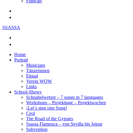
Français
SSASSA
Home
Portrait
Musicians
Tänzerinnen
Ektaal
Verein WOW
Links
School-Shows
Schnabelwetzer – 7 songs in 7 languages
Workshops – Projekttage – Projektwochen
¡Let´s sing oise Song!
Ceol
The Road of the Gypsies
Ssassa Flamenca – von Sevilla bis Jajpur
Subvention