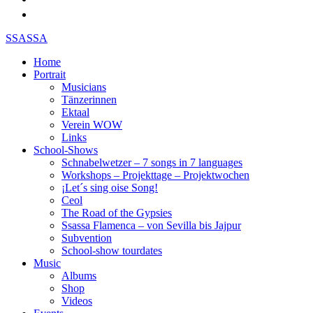
SSASSA
Home
Portrait
Musicians
Tänzerinnen
Ektaal
Verein WOW
Links
School-Shows
Schnabelwetzer – 7 songs in 7 languages
Workshops – Projekttage – Projektwochen
¡Let´s sing oise Song!
Ceol
The Road of the Gypsies
Ssassa Flamenca – von Sevilla bis Jajpur
Subvention
School-show tourdates
Music
Albums
Shop
Videos