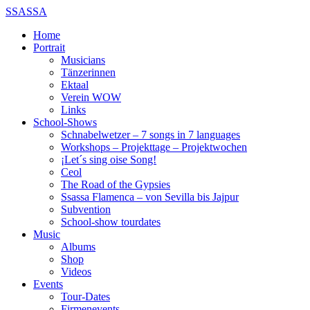
SSASSA
Home
Portrait
Musicians
Tänzerinnen
Ektaal
Verein WOW
Links
School-Shows
Schnabelwetzer – 7 songs in 7 languages
Workshops – Projekttage – Projektwochen
¡Let´s sing oise Song!
Ceol
The Road of the Gypsies
Ssassa Flamenca – von Sevilla bis Jajpur
Subvention
School-show tourdates
Music
Albums
Shop
Videos
Events
Tour-Dates
Firmenevents