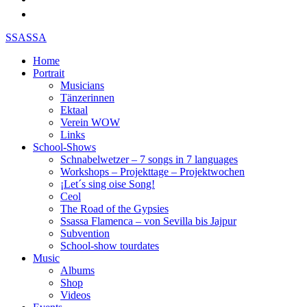
SSASSA
Home
Portrait
Musicians
Tänzerinnen
Ektaal
Verein WOW
Links
School-Shows
Schnabelwetzer – 7 songs in 7 languages
Workshops – Projekttage – Projektwochen
¡Let´s sing oise Song!
Ceol
The Road of the Gypsies
Ssassa Flamenca – von Sevilla bis Jajpur
Subvention
School-show tourdates
Music
Albums
Shop
Videos