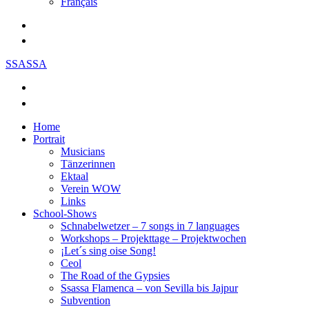
Français
SSASSA
Home
Portrait
Musicians
Tänzerinnen
Ektaal
Verein WOW
Links
School-Shows
Schnabelwetzer – 7 songs in 7 languages
Workshops – Projekttage – Projektwochen
¡Let´s sing oise Song!
Ceol
The Road of the Gypsies
Ssassa Flamenca – von Sevilla bis Jajpur
Subvention