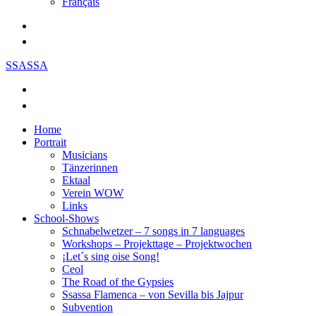
Français
SSASSA
Home
Portrait
Musicians
Tänzerinnen
Ektaal
Verein WOW
Links
School-Shows
Schnabelwetzer – 7 songs in 7 languages
Workshops – Projekttage – Projektwochen
¡Let´s sing oise Song!
Ceol
The Road of the Gypsies
Ssassa Flamenca – von Sevilla bis Jajpur
Subvention