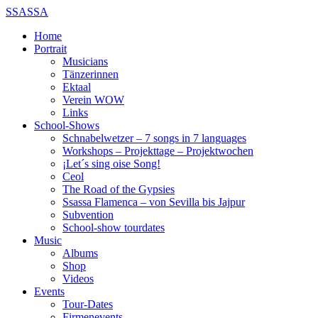
SSASSA
Home
Portrait
Musicians
Tänzerinnen
Ektaal
Verein WOW
Links
School-Shows
Schnabelwetzer – 7 songs in 7 languages
Workshops – Projekttage – Projektwochen
¡Let´s sing oise Song!
Ceol
The Road of the Gypsies
Ssassa Flamenca – von Sevilla bis Jajpur
Subvention
School-show tourdates
Music
Albums
Shop
Videos
Events
Tour-Dates
Firmenevents