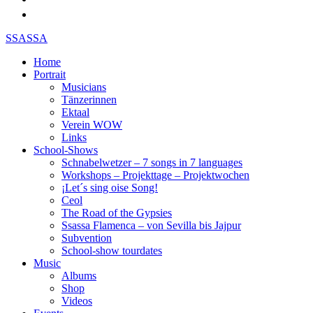
SSASSA
Home
Portrait
Musicians
Tänzerinnen
Ektaal
Verein WOW
Links
School-Shows
Schnabelwetzer – 7 songs in 7 languages
Workshops – Projekttage – Projektwochen
¡Let´s sing oise Song!
Ceol
The Road of the Gypsies
Ssassa Flamenca – von Sevilla bis Jajpur
Subvention
School-show tourdates
Music
Albums
Shop
Videos