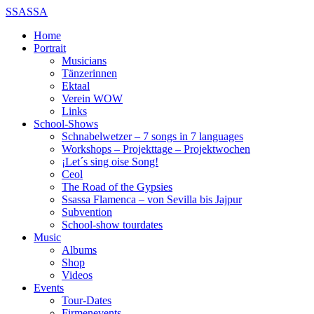
SSASSA
Home
Portrait
Musicians
Tänzerinnen
Ektaal
Verein WOW
Links
School-Shows
Schnabelwetzer – 7 songs in 7 languages
Workshops – Projekttage – Projektwochen
¡Let´s sing oise Song!
Ceol
The Road of the Gypsies
Ssassa Flamenca – von Sevilla bis Jajpur
Subvention
School-show tourdates
Music
Albums
Shop
Videos
Events
Tour-Dates
Firmenevents