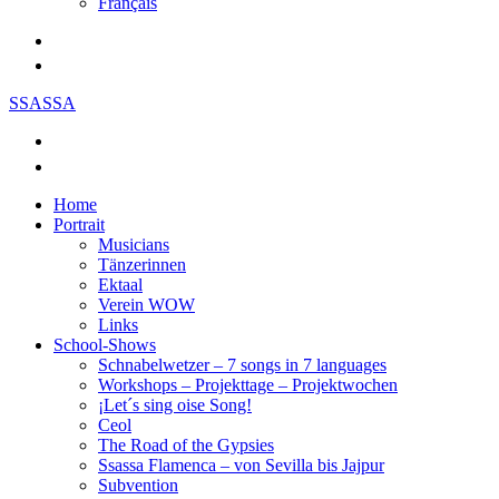
Français
SSASSA
Home
Portrait
Musicians
Tänzerinnen
Ektaal
Verein WOW
Links
School-Shows
Schnabelwetzer – 7 songs in 7 languages
Workshops – Projekttage – Projektwochen
¡Let´s sing oise Song!
Ceol
The Road of the Gypsies
Ssassa Flamenca – von Sevilla bis Jajpur
Subvention