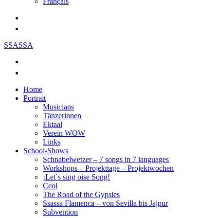
Français
SSASSA
Home
Portrait
Musicians
Tänzerinnen
Ektaal
Verein WOW
Links
School-Shows
Schnabelwetzer – 7 songs in 7 languages
Workshops – Projekttage – Projektwochen
¡Let´s sing oise Song!
Ceol
The Road of the Gypsies
Ssassa Flamenca – von Sevilla bis Jajpur
Subvention