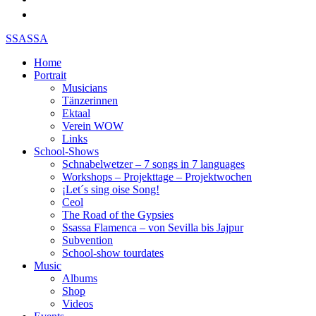
SSASSA
Home
Portrait
Musicians
Tänzerinnen
Ektaal
Verein WOW
Links
School-Shows
Schnabelwetzer – 7 songs in 7 languages
Workshops – Projekttage – Projektwochen
¡Let´s sing oise Song!
Ceol
The Road of the Gypsies
Ssassa Flamenca – von Sevilla bis Jajpur
Subvention
School-show tourdates
Music
Albums
Shop
Videos