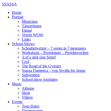
SSASSA
Home
Portrait
Musicians
Tänzerinnen
Ektaal
Verein WOW
Links
School-Shows
Schnabelwetzer – 7 songs in 7 languages
Workshops – Projekttage – Projektwochen
¡Let´s sing oise Song!
Ceol
The Road of the Gypsies
Ssassa Flamenca – von Sevilla bis Jajpur
Subvention
School-show tourdates
Music
Albums
Shop
Videos
Events
Tour-Dates
Firmenevents