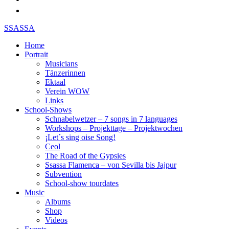
SSASSA
Home
Portrait
Musicians
Tänzerinnen
Ektaal
Verein WOW
Links
School-Shows
Schnabelwetzer – 7 songs in 7 languages
Workshops – Projekttage – Projektwochen
¡Let´s sing oise Song!
Ceol
The Road of the Gypsies
Ssassa Flamenca – von Sevilla bis Jajpur
Subvention
School-show tourdates
Music
Albums
Shop
Videos