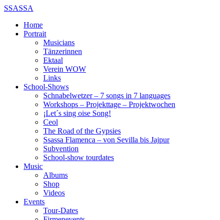
SSASSA
Home
Portrait
Musicians
Tänzerinnen
Ektaal
Verein WOW
Links
School-Shows
Schnabelwetzer – 7 songs in 7 languages
Workshops – Projekttage – Projektwochen
¡Let´s sing oise Song!
Ceol
The Road of the Gypsies
Ssassa Flamenca – von Sevilla bis Jajpur
Subvention
School-show tourdates
Music
Albums
Shop
Videos
Events
Tour-Dates
Firmenevents