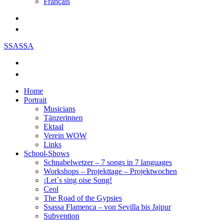
Français
SSASSA
Home
Portrait
Musicians
Tänzerinnen
Ektaal
Verein WOW
Links
School-Shows
Schnabelwetzer – 7 songs in 7 languages
Workshops – Projekttage – Projektwochen
¡Let´s sing oise Song!
Ceol
The Road of the Gypsies
Ssassa Flamenca – von Sevilla bis Jajpur
Subvention