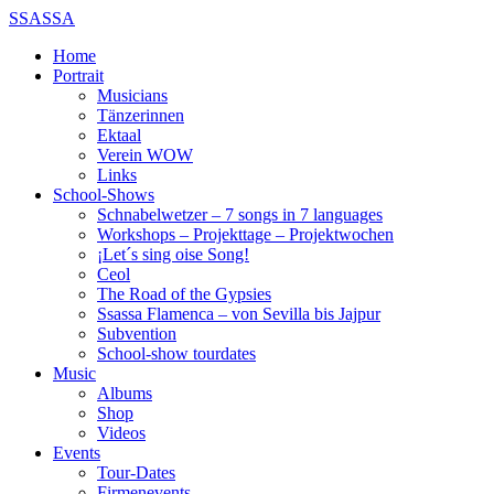
SSASSA
Home
Portrait
Musicians
Tänzerinnen
Ektaal
Verein WOW
Links
School-Shows
Schnabelwetzer – 7 songs in 7 languages
Workshops – Projekttage – Projektwochen
¡Let´s sing oise Song!
Ceol
The Road of the Gypsies
Ssassa Flamenca – von Sevilla bis Jajpur
Subvention
School-show tourdates
Music
Albums
Shop
Videos
Events
Tour-Dates
Firmenevents