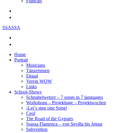
Français
SSASSA
Home
Portrait
Musicians
Tänzerinnen
Ektaal
Verein WOW
Links
School-Shows
Schnabelwetzer – 7 songs in 7 languages
Workshops – Projekttage – Projektwochen
¡Let´s sing oise Song!
Ceol
The Road of the Gypsies
Ssassa Flamenca – von Sevilla bis Jajpur
Subvention