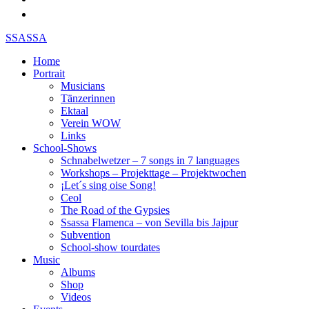
SSASSA
Home
Portrait
Musicians
Tänzerinnen
Ektaal
Verein WOW
Links
School-Shows
Schnabelwetzer – 7 songs in 7 languages
Workshops – Projekttage – Projektwochen
¡Let´s sing oise Song!
Ceol
The Road of the Gypsies
Ssassa Flamenca – von Sevilla bis Jajpur
Subvention
School-show tourdates
Music
Albums
Shop
Videos