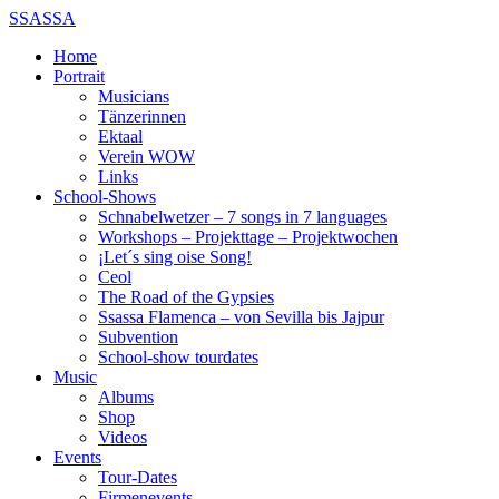
SSASSA
Home
Portrait
Musicians
Tänzerinnen
Ektaal
Verein WOW
Links
School-Shows
Schnabelwetzer – 7 songs in 7 languages
Workshops – Projekttage – Projektwochen
¡Let´s sing oise Song!
Ceol
The Road of the Gypsies
Ssassa Flamenca – von Sevilla bis Jajpur
Subvention
School-show tourdates
Music
Albums
Shop
Videos
Events
Tour-Dates
Firmenevents