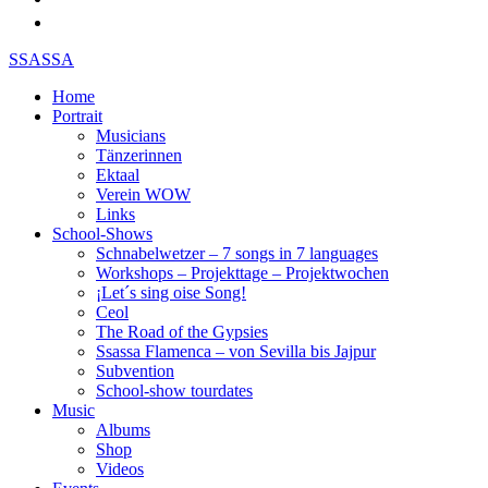
SSASSA
Home
Portrait
Musicians
Tänzerinnen
Ektaal
Verein WOW
Links
School-Shows
Schnabelwetzer – 7 songs in 7 languages
Workshops – Projekttage – Projektwochen
¡Let´s sing oise Song!
Ceol
The Road of the Gypsies
Ssassa Flamenca – von Sevilla bis Jajpur
Subvention
School-show tourdates
Music
Albums
Shop
Videos