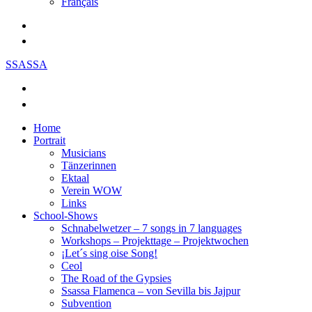
Français
SSASSA
Home
Portrait
Musicians
Tänzerinnen
Ektaal
Verein WOW
Links
School-Shows
Schnabelwetzer – 7 songs in 7 languages
Workshops – Projekttage – Projektwochen
¡Let´s sing oise Song!
Ceol
The Road of the Gypsies
Ssassa Flamenca – von Sevilla bis Jajpur
Subvention