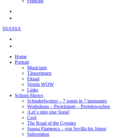
Français
SSASSA
Home
Portrait
Musicians
Tänzerinnen
Ektaal
Verein WOW
Links
School-Shows
Schnabelwetzer – 7 songs in 7 languages
Workshops – Projekttage – Projektwochen
¡Let´s sing oise Song!
Ceol
The Road of the Gypsies
Ssassa Flamenca – von Sevilla bis Jajpur
Subvention