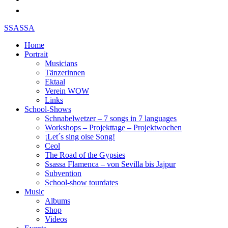
SSASSA
Home
Portrait
Musicians
Tänzerinnen
Ektaal
Verein WOW
Links
School-Shows
Schnabelwetzer – 7 songs in 7 languages
Workshops – Projekttage – Projektwochen
¡Let´s sing oise Song!
Ceol
The Road of the Gypsies
Ssassa Flamenca – von Sevilla bis Jajpur
Subvention
School-show tourdates
Music
Albums
Shop
Videos