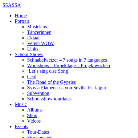
SSASSA
Home
Portrait
Musicians
Tänzerinnen
Ektaal
Verein WOW
Links
School-Shows
Schnabelwetzer – 7 songs in 7 languages
Workshops – Projekttage – Projektwochen
¡Let´s sing oise Song!
Ceol
The Road of the Gypsies
Ssassa Flamenca – von Sevilla bis Jajpur
Subvention
School-show tourdates
Music
Albums
Shop
Videos
Events
Tour-Dates
Firmenevents