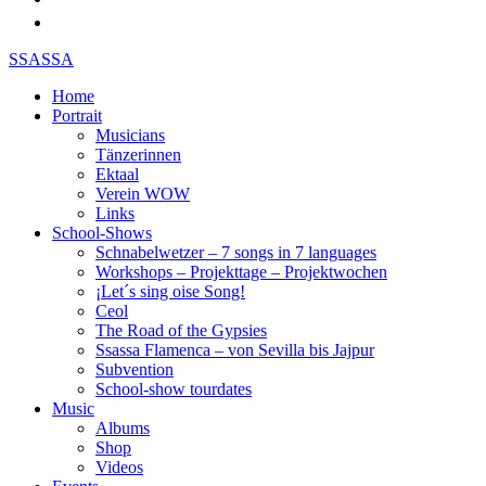
SSASSA
Home
Portrait
Musicians
Tänzerinnen
Ektaal
Verein WOW
Links
School-Shows
Schnabelwetzer – 7 songs in 7 languages
Workshops – Projekttage – Projektwochen
¡Let´s sing oise Song!
Ceol
The Road of the Gypsies
Ssassa Flamenca – von Sevilla bis Jajpur
Subvention
School-show tourdates
Music
Albums
Shop
Videos