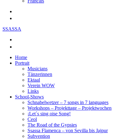
Français
SSASSA
Home
Portrait
Musicians
Tänzerinnen
Ektaal
Verein WOW
Links
School-Shows
Schnabelwetzer – 7 songs in 7 languages
Workshops – Projekttage – Projektwochen
¡Let´s sing oise Song!
Ceol
The Road of the Gypsies
Ssassa Flamenca – von Sevilla bis Jajpur
Subvention