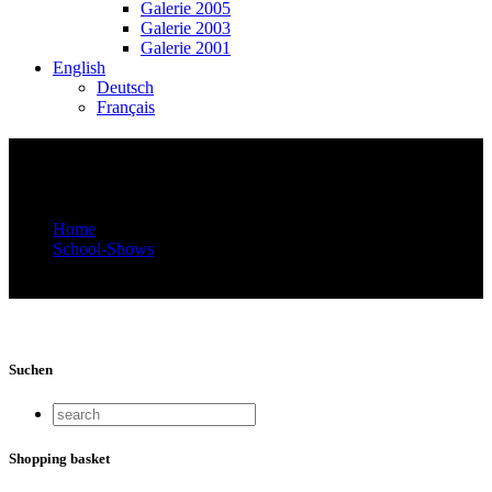
Galerie 2005
Galerie 2003
Galerie 2001
English
Deutsch
Français
Video-Vorschaubild: SSASSA –
Interkulturelle Schulhauskonzerte
Home
School-Shows
Video-Vorschaubild: SSASSA – Interkulturelle
Schulhauskonzerte
Suchen
Shopping basket