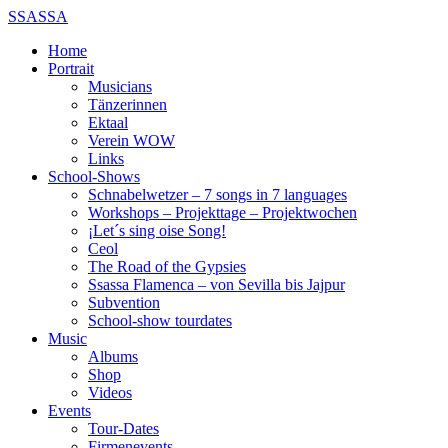
SSASSA
Home
Portrait
Musicians
Tänzerinnen
Ektaal
Verein WOW
Links
School-Shows
Schnabelwetzer – 7 songs in 7 languages
Workshops – Projekttage – Projektwochen
¡Let´s sing oise Song!
Ceol
The Road of the Gypsies
Ssassa Flamenca – von Sevilla bis Jajpur
Subvention
School-show tourdates
Music
Albums
Shop
Videos
Events
Tour-Dates
Firmenevents