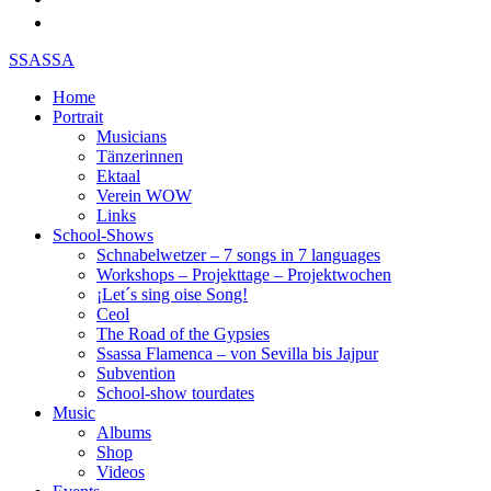
SSASSA
Home
Portrait
Musicians
Tänzerinnen
Ektaal
Verein WOW
Links
School-Shows
Schnabelwetzer – 7 songs in 7 languages
Workshops – Projekttage – Projektwochen
¡Let´s sing oise Song!
Ceol
The Road of the Gypsies
Ssassa Flamenca – von Sevilla bis Jajpur
Subvention
School-show tourdates
Music
Albums
Shop
Videos