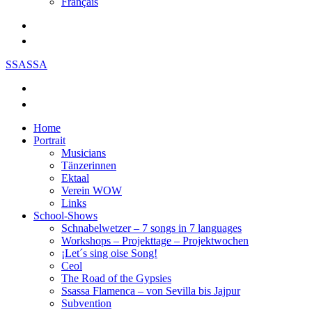
Français
SSASSA
Home
Portrait
Musicians
Tänzerinnen
Ektaal
Verein WOW
Links
School-Shows
Schnabelwetzer – 7 songs in 7 languages
Workshops – Projekttage – Projektwochen
¡Let´s sing oise Song!
Ceol
The Road of the Gypsies
Ssassa Flamenca – von Sevilla bis Jajpur
Subvention