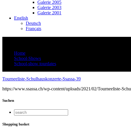
Galerie 2005
Galerie 2003
Galerie 2001
English
Deutsch
Français
Tourneeliste-Schulhauskonzerte-Ssassa-39
Home
School-Shows
School-show tourdates
Tourneeliste-Schulhauskonzerte-Ssassa-39
Tourneeliste-Schulhauskonzerte-Ssassa-39
https://www.ssassa.ch/wp-content/uploads/2021/02/Tourneeliste-Schu
Suchen
Shopping basket