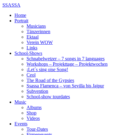
SSASSA
Home
Portrait
Musicians
Tänzerinnen
Ektaal
Verein WOW
Links
School-Shows
Schnabelwetzer – 7 songs in 7 languages
Workshops – Projekttage – Projektwochen
¡Let´s sing oise Song!
Ceol
The Road of the Gypsies
Ssassa Flamenca – von Sevilla bis Jajpur
Subvention
School-show tourdates
Music
Albums
Shop
Videos
Events
Tour-Dates
Firmenevents