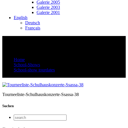
Galerie 2005
Galerie 2003
Galerie 2001
English
Deutsch
Français
Tourneeliste-Schulhauskonzerte-Ssassa-
38
Home
School-Shows
School-show tourdates
Tourneeliste-Schulhauskonzerte-Ssassa-38
Tourneeliste-Schulhauskonzerte-Ssassa-38
Suchen