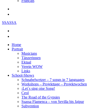
Français
SSASSA
Home
Portrait
Musicians
Tänzerinnen
Ektaal
Verein WOW
Links
School-Shows
Schnabelwetzer – 7 songs in 7 languages
Workshops – Projekttage – Projektwochen
¡Let´s sing oise Song!
Ceol
The Road of the Gypsies
Ssassa Flamenca – von Sevilla bis Jajpur
Subvention