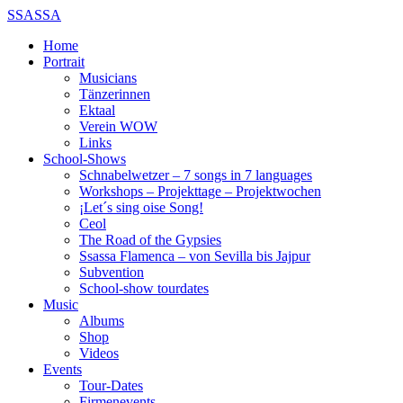
SSASSA
Home
Portrait
Musicians
Tänzerinnen
Ektaal
Verein WOW
Links
School-Shows
Schnabelwetzer – 7 songs in 7 languages
Workshops – Projekttage – Projektwochen
¡Let´s sing oise Song!
Ceol
The Road of the Gypsies
Ssassa Flamenca – von Sevilla bis Jajpur
Subvention
School-show tourdates
Music
Albums
Shop
Videos
Events
Tour-Dates
Firmenevents