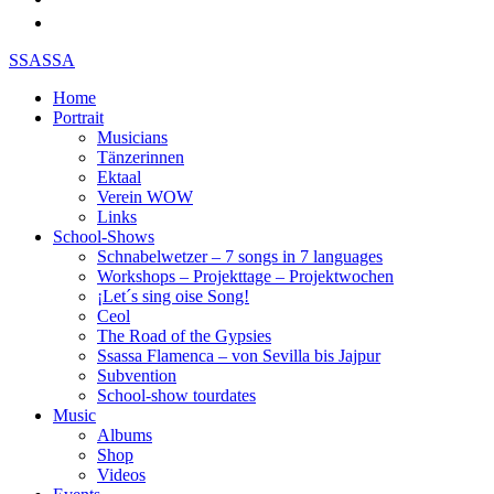
SSASSA
Home
Portrait
Musicians
Tänzerinnen
Ektaal
Verein WOW
Links
School-Shows
Schnabelwetzer – 7 songs in 7 languages
Workshops – Projekttage – Projektwochen
¡Let´s sing oise Song!
Ceol
The Road of the Gypsies
Ssassa Flamenca – von Sevilla bis Jajpur
Subvention
School-show tourdates
Music
Albums
Shop
Videos