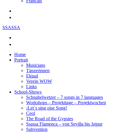
Français
SSASSA
Home
Portrait
Musicians
Tänzerinnen
Ektaal
Verein WOW
Links
School-Shows
Schnabelwetzer – 7 songs in 7 languages
Workshops – Projekttage – Projektwochen
¡Let´s sing oise Song!
Ceol
The Road of the Gypsies
Ssassa Flamenca – von Sevilla bis Jajpur
Subvention