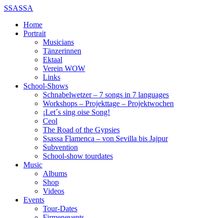
SSASSA
Home
Portrait
Musicians
Tänzerinnen
Ektaal
Verein WOW
Links
School-Shows
Schnabelwetzer – 7 songs in 7 languages
Workshops – Projekttage – Projektwochen
¡Let´s sing oise Song!
Ceol
The Road of the Gypsies
Ssassa Flamenca – von Sevilla bis Jajpur
Subvention
School-show tourdates
Music
Albums
Shop
Videos
Events
Tour-Dates
Firmenevents