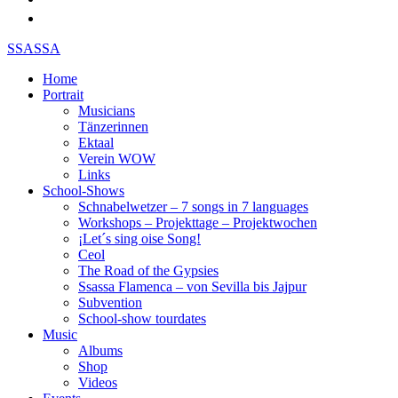
SSASSA
Home
Portrait
Musicians
Tänzerinnen
Ektaal
Verein WOW
Links
School-Shows
Schnabelwetzer – 7 songs in 7 languages
Workshops – Projekttage – Projektwochen
¡Let´s sing oise Song!
Ceol
The Road of the Gypsies
Ssassa Flamenca – von Sevilla bis Jajpur
Subvention
School-show tourdates
Music
Albums
Shop
Videos