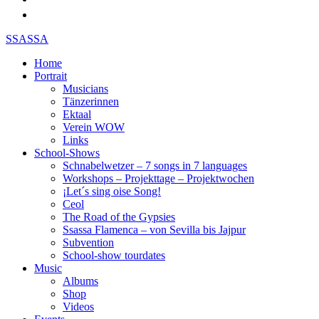
SSASSA
Home
Portrait
Musicians
Tänzerinnen
Ektaal
Verein WOW
Links
School-Shows
Schnabelwetzer – 7 songs in 7 languages
Workshops – Projekttage – Projektwochen
¡Let´s sing oise Song!
Ceol
The Road of the Gypsies
Ssassa Flamenca – von Sevilla bis Jajpur
Subvention
School-show tourdates
Music
Albums
Shop
Videos