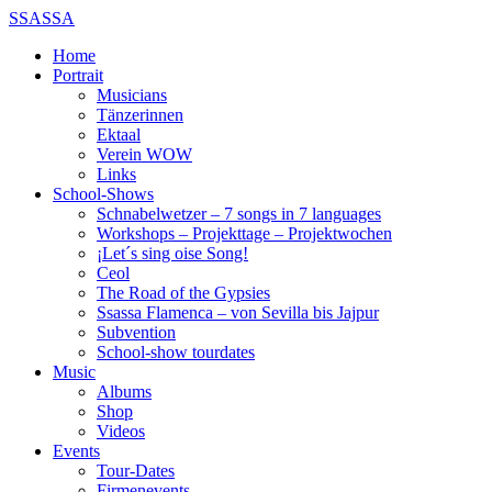
SSASSA
Home
Portrait
Musicians
Tänzerinnen
Ektaal
Verein WOW
Links
School-Shows
Schnabelwetzer – 7 songs in 7 languages
Workshops – Projekttage – Projektwochen
¡Let´s sing oise Song!
Ceol
The Road of the Gypsies
Ssassa Flamenca – von Sevilla bis Jajpur
Subvention
School-show tourdates
Music
Albums
Shop
Videos
Events
Tour-Dates
Firmenevents