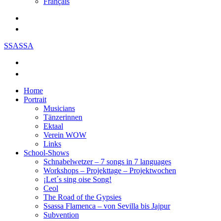
Français
SSASSA
Home
Portrait
Musicians
Tänzerinnen
Ektaal
Verein WOW
Links
School-Shows
Schnabelwetzer – 7 songs in 7 languages
Workshops – Projekttage – Projektwochen
¡Let´s sing oise Song!
Ceol
The Road of the Gypsies
Ssassa Flamenca – von Sevilla bis Jajpur
Subvention