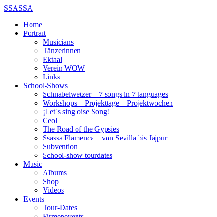
SSASSA
Home
Portrait
Musicians
Tänzerinnen
Ektaal
Verein WOW
Links
School-Shows
Schnabelwetzer – 7 songs in 7 languages
Workshops – Projekttage – Projektwochen
¡Let´s sing oise Song!
Ceol
The Road of the Gypsies
Ssassa Flamenca – von Sevilla bis Jajpur
Subvention
School-show tourdates
Music
Albums
Shop
Videos
Events
Tour-Dates
Firmenevents