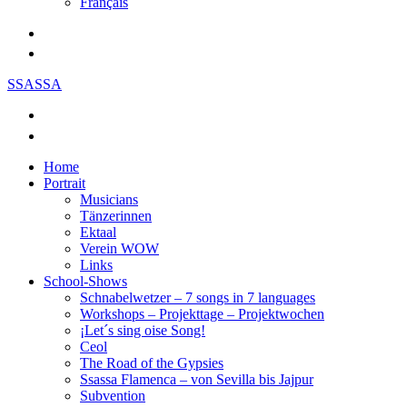
Français
SSASSA
Home
Portrait
Musicians
Tänzerinnen
Ektaal
Verein WOW
Links
School-Shows
Schnabelwetzer – 7 songs in 7 languages
Workshops – Projekttage – Projektwochen
¡Let´s sing oise Song!
Ceol
The Road of the Gypsies
Ssassa Flamenca – von Sevilla bis Jajpur
Subvention