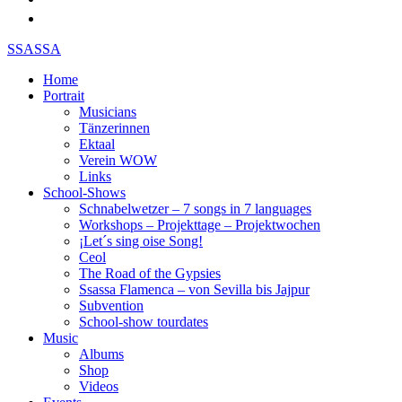
SSASSA
Home
Portrait
Musicians
Tänzerinnen
Ektaal
Verein WOW
Links
School-Shows
Schnabelwetzer – 7 songs in 7 languages
Workshops – Projekttage – Projektwochen
¡Let´s sing oise Song!
Ceol
The Road of the Gypsies
Ssassa Flamenca – von Sevilla bis Jajpur
Subvention
School-show tourdates
Music
Albums
Shop
Videos