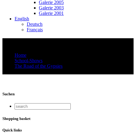
Galerie 2005
Galerie 2003
Galerie 2001
English
Deutsch
Français
1 Workshops
Home
School-Shows
The Road of the Gypsies
1 Workshops
Suchen
Shopping basket
Quick links