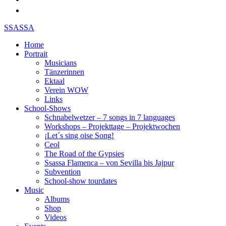
SSASSA
Home
Portrait
Musicians
Tänzerinnen
Ektaal
Verein WOW
Links
School-Shows
Schnabelwetzer – 7 songs in 7 languages
Workshops – Projekttage – Projektwochen
¡Let´s sing oise Song!
Ceol
The Road of the Gypsies
Ssassa Flamenca – von Sevilla bis Jajpur
Subvention
School-show tourdates
Music
Albums
Shop
Videos