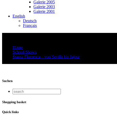
Galerie 2005
Galerie 2003
Galerie 2001
English
Deutsch
Français
Amrat_Tabla1
Home
School-Shows
Ssassa Flamenca – von Sevilla bis Jajpur
Amrat_Tabla1
Suchen
Shopping basket
Quick links