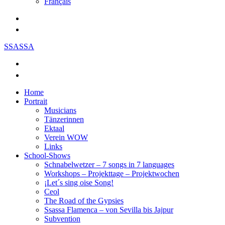
Français
SSASSA
Home
Portrait
Musicians
Tänzerinnen
Ektaal
Verein WOW
Links
School-Shows
Schnabelwetzer – 7 songs in 7 languages
Workshops – Projekttage – Projektwochen
¡Let´s sing oise Song!
Ceol
The Road of the Gypsies
Ssassa Flamenca – von Sevilla bis Jajpur
Subvention