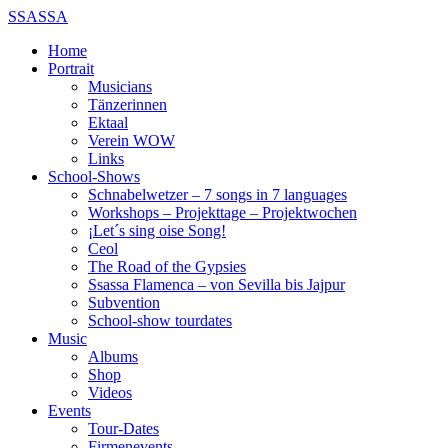
SSASSA
Home
Portrait
Musicians
Tänzerinnen
Ektaal
Verein WOW
Links
School-Shows
Schnabelwetzer – 7 songs in 7 languages
Workshops – Projekttage – Projektwochen
¡Let´s sing oise Song!
Ceol
The Road of the Gypsies
Ssassa Flamenca – von Sevilla bis Jajpur
Subvention
School-show tourdates
Music
Albums
Shop
Videos
Events
Tour-Dates
Firmenevents