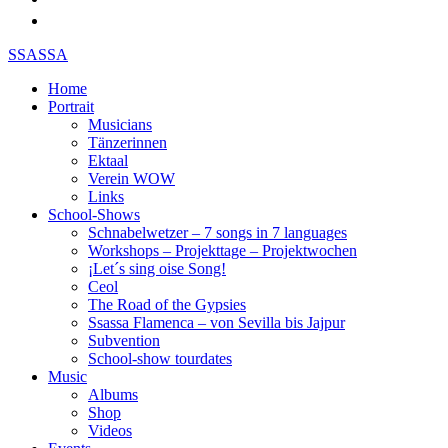
SSASSA
Home
Portrait
Musicians
Tänzerinnen
Ektaal
Verein WOW
Links
School-Shows
Schnabelwetzer – 7 songs in 7 languages
Workshops – Projekttage – Projektwochen
¡Let´s sing oise Song!
Ceol
The Road of the Gypsies
Ssassa Flamenca – von Sevilla bis Jajpur
Subvention
School-show tourdates
Music
Albums
Shop
Videos