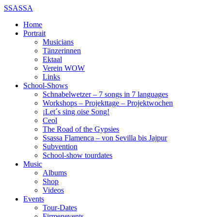
SSASSA
Home
Portrait
Musicians
Tänzerinnen
Ektaal
Verein WOW
Links
School-Shows
Schnabelwetzer – 7 songs in 7 languages
Workshops – Projekttage – Projektwochen
¡Let´s sing oise Song!
Ceol
The Road of the Gypsies
Ssassa Flamenca – von Sevilla bis Jajpur
Subvention
School-show tourdates
Music
Albums
Shop
Videos
Events
Tour-Dates
Firmenevents