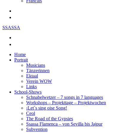
Français
SSASSA
Home
Portrait
Musicians
Tänzerinnen
Ektaal
Verein WOW
Links
School-Shows
Schnabelwetzer – 7 songs in 7 languages
Workshops – Projekttage – Projektwochen
¡Let´s sing oise Song!
Ceol
The Road of the Gypsies
Ssassa Flamenca – von Sevilla bis Jajpur
Subvention