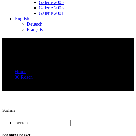
Galerie 2005
Galerie 2003
Galerie 2001
English
Deutsch
Français
Video-Vorschaubild: 77 ROSEN – Musik
von Rroma, Sinti und Jenischen – 78
Jahre danach
Home
80 Rosen
Video-Vorschaubild: 77 ROSEN – Musik von Rroma, Sinti
und Jenischen – 78 Jahre danach
Suchen
Shopping basket