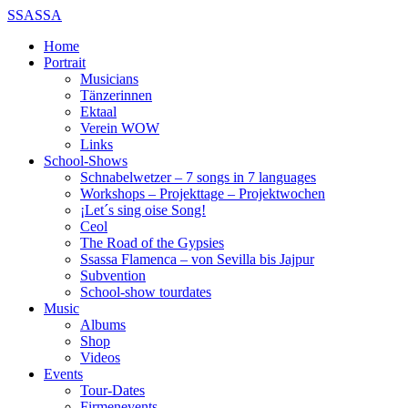
SSASSA
Home
Portrait
Musicians
Tänzerinnen
Ektaal
Verein WOW
Links
School-Shows
Schnabelwetzer – 7 songs in 7 languages
Workshops – Projekttage – Projektwochen
¡Let´s sing oise Song!
Ceol
The Road of the Gypsies
Ssassa Flamenca – von Sevilla bis Jajpur
Subvention
School-show tourdates
Music
Albums
Shop
Videos
Events
Tour-Dates
Firmenevents