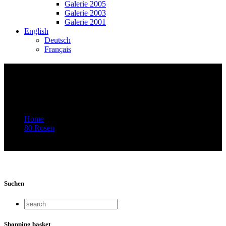
Galerie 2005
Galerie 2003
Galerie 2001
English
Deutsch
Français
Video-Vorschaubild: 77 ROSEN – Musik
von Rroma, Sinti und Jenischen – 77
Jahre danach
Home
80 Rosen
Video-Vorschaubild: 77 ROSEN – Musik von Rroma, Sinti
und Jenischen – 77 Jahre danach
Suchen
Shopping basket