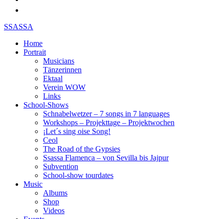
SSASSA
Home
Portrait
Musicians
Tänzerinnen
Ektaal
Verein WOW
Links
School-Shows
Schnabelwetzer – 7 songs in 7 languages
Workshops – Projekttage – Projektwochen
¡Let´s sing oise Song!
Ceol
The Road of the Gypsies
Ssassa Flamenca – von Sevilla bis Jajpur
Subvention
School-show tourdates
Music
Albums
Shop
Videos