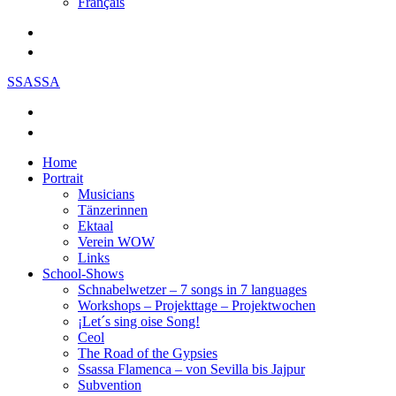
Français
SSASSA
Home
Portrait
Musicians
Tänzerinnen
Ektaal
Verein WOW
Links
School-Shows
Schnabelwetzer – 7 songs in 7 languages
Workshops – Projekttage – Projektwochen
¡Let´s sing oise Song!
Ceol
The Road of the Gypsies
Ssassa Flamenca – von Sevilla bis Jajpur
Subvention