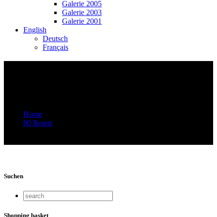
Galerie 2005
Galerie 2003
Galerie 2001
English
Deutsch
Français
Video-Vorschaubild: 75 ROSEN – Musik
von Rroma, Sinti und Jenischen – 75
Jahre danach
Home
80 Rosen
Video-Vorschaubild: 75 ROSEN – Musik von Rroma, Sinti
und Jenischen – 75 Jahre danach
Suchen
Shopping basket