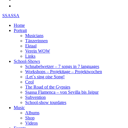
SSASSA
Home
Portrait
Musicians
Tänzerinnen
Ektaal
Verein WOW
Links
School-Shows
Schnabelwetzer – 7 songs in 7 languages
Workshops – Projekttage – Projektwochen
¡Let´s sing oise Song!
Ceol
The Road of the Gypsies
Ssassa Flamenca – von Sevilla bis Jajpur
Subvention
School-show tourdates
Music
Albums
Shop
Videos