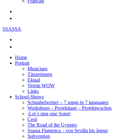
Français
SSASSA
Home
Portrait
Musicians
Tänzerinnen
Ektaal
Verein WOW
Links
School-Shows
Schnabelwetzer – 7 songs in 7 languages
Workshops – Projekttage – Projektwochen
¡Let´s sing oise Song!
Ceol
The Road of the Gypsies
Ssassa Flamenca – von Sevilla bis Jajpur
Subvention