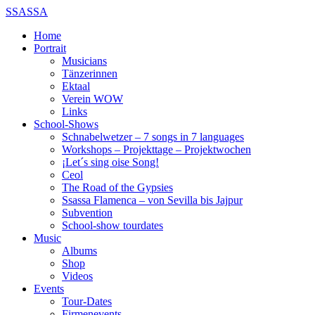
SSASSA
Home
Portrait
Musicians
Tänzerinnen
Ektaal
Verein WOW
Links
School-Shows
Schnabelwetzer – 7 songs in 7 languages
Workshops – Projekttage – Projektwochen
¡Let´s sing oise Song!
Ceol
The Road of the Gypsies
Ssassa Flamenca – von Sevilla bis Jajpur
Subvention
School-show tourdates
Music
Albums
Shop
Videos
Events
Tour-Dates
Firmenevents