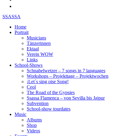
SSASSA
Home
Portrait
Musicians
Tänzerinnen
Ektaal
Verein WOW
Links
School-Shows
Schnabelwetzer – 7 songs in 7 languages
Workshops – Projekttage – Projektwochen
¡Let´s sing oise Song!
Ceol
The Road of the Gypsies
Ssassa Flamenca – von Sevilla bis Jajpur
Subvention
School-show tourdates
Music
Albums
Shop
Videos