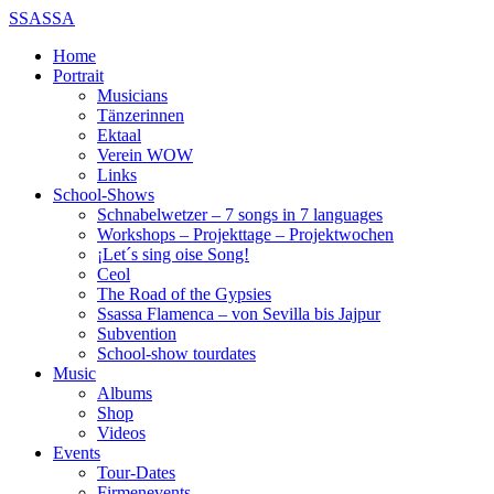
SSASSA
Home
Portrait
Musicians
Tänzerinnen
Ektaal
Verein WOW
Links
School-Shows
Schnabelwetzer – 7 songs in 7 languages
Workshops – Projekttage – Projektwochen
¡Let´s sing oise Song!
Ceol
The Road of the Gypsies
Ssassa Flamenca – von Sevilla bis Jajpur
Subvention
School-show tourdates
Music
Albums
Shop
Videos
Events
Tour-Dates
Firmenevents