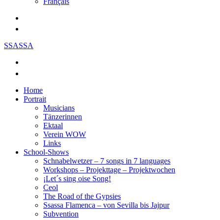
Français
SSASSA
Home
Portrait
Musicians
Tänzerinnen
Ektaal
Verein WOW
Links
School-Shows
Schnabelwetzer – 7 songs in 7 languages
Workshops – Projekttage – Projektwochen
¡Let´s sing oise Song!
Ceol
The Road of the Gypsies
Ssassa Flamenca – von Sevilla bis Jajpur
Subvention