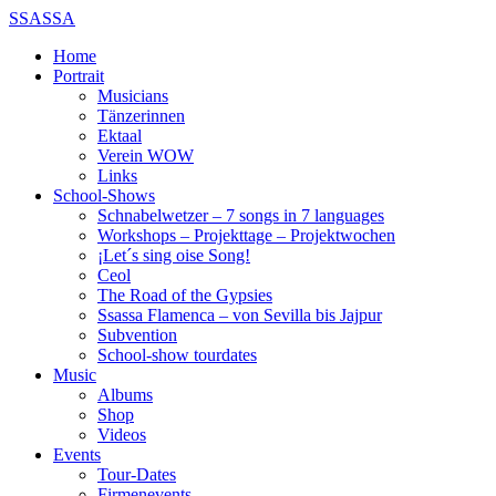
SSASSA
Home
Portrait
Musicians
Tänzerinnen
Ektaal
Verein WOW
Links
School-Shows
Schnabelwetzer – 7 songs in 7 languages
Workshops – Projekttage – Projektwochen
¡Let´s sing oise Song!
Ceol
The Road of the Gypsies
Ssassa Flamenca – von Sevilla bis Jajpur
Subvention
School-show tourdates
Music
Albums
Shop
Videos
Events
Tour-Dates
Firmenevents