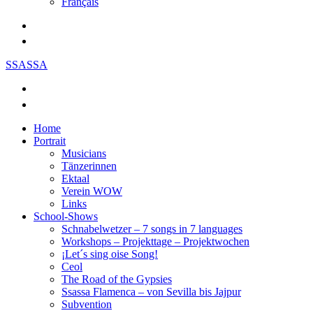
Français
SSASSA
Home
Portrait
Musicians
Tänzerinnen
Ektaal
Verein WOW
Links
School-Shows
Schnabelwetzer – 7 songs in 7 languages
Workshops – Projekttage – Projektwochen
¡Let´s sing oise Song!
Ceol
The Road of the Gypsies
Ssassa Flamenca – von Sevilla bis Jajpur
Subvention