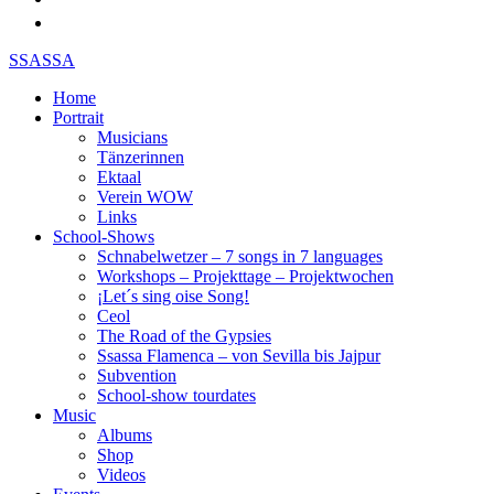
SSASSA
Home
Portrait
Musicians
Tänzerinnen
Ektaal
Verein WOW
Links
School-Shows
Schnabelwetzer – 7 songs in 7 languages
Workshops – Projekttage – Projektwochen
¡Let´s sing oise Song!
Ceol
The Road of the Gypsies
Ssassa Flamenca – von Sevilla bis Jajpur
Subvention
School-show tourdates
Music
Albums
Shop
Videos