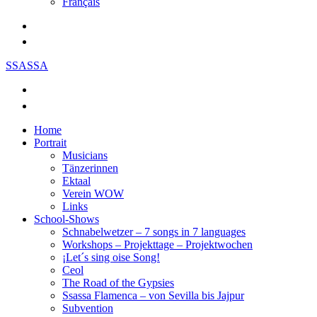
Français
SSASSA
Home
Portrait
Musicians
Tänzerinnen
Ektaal
Verein WOW
Links
School-Shows
Schnabelwetzer – 7 songs in 7 languages
Workshops – Projekttage – Projektwochen
¡Let´s sing oise Song!
Ceol
The Road of the Gypsies
Ssassa Flamenca – von Sevilla bis Jajpur
Subvention