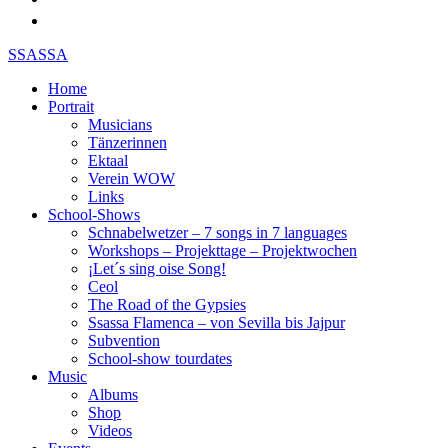
SSASSA
Home
Portrait
Musicians
Tänzerinnen
Ektaal
Verein WOW
Links
School-Shows
Schnabelwetzer – 7 songs in 7 languages
Workshops – Projekttage – Projektwochen
¡Let´s sing oise Song!
Ceol
The Road of the Gypsies
Ssassa Flamenca – von Sevilla bis Jajpur
Subvention
School-show tourdates
Music
Albums
Shop
Videos