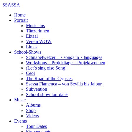
SSASSA
Home
Portrait
Musicians
Tänzerinnen
Ektaal
Verein WOW
Links
School-Shows
Schnabelwetzer – 7 songs in 7 languages
Workshops – Projekttage – Projektwochen
¡Let´s sing oise Song!
Ceol
The Road of the Gypsies
Ssassa Flamenca – von Sevilla bis Jajpur
Subvention
School-show tourdates
Music
Albums
Shop
Videos
Events
Tour-Dates
Firmenevents