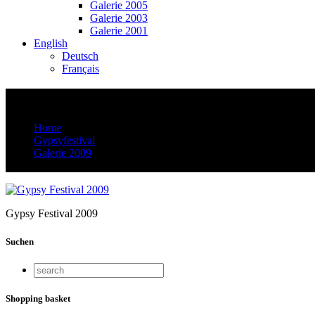
Galerie 2005
Galerie 2003
Galerie 2001
English
Deutsch
Français
gut_5D9R8291 Kopie
Home
Gypsyfestival
Galerie 2009
gut_5D9R8291 Kopie
Gypsy Festival 2009
Suchen
Shopping basket