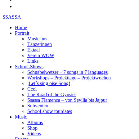
SSASSA
Home
Portrait
Musicians
Tänzerinnen
Ektaal
Verein WOW
Links
School-Shows
Schnabelwetzer – 7 songs in 7 languages
Workshops – Projekttage – Projektwochen
¡Let´s sing oise Song!
Ceol
The Road of the Gypsies
Ssassa Flamenca – von Sevilla bis Jajpur
Subvention
School-show tourdates
Music
Albums
Shop
Videos