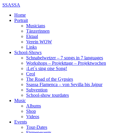
SSASSA
Home
Portrait
Musicians
Tänzerinnen
Ektaal
Verein WOW
Links
School-Shows
Schnabelwetzer – 7 songs in 7 languages
Workshops – Projekttage – Projektwochen
¡Let´s sing oise Song!
Ceol
The Road of the Gypsies
Ssassa Flamenca – von Sevilla bis Jajpur
Subvention
School-show tourdates
Music
Albums
Shop
Videos
Events
Tour-Dates
Firmenevents