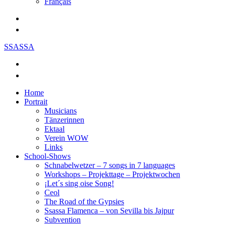
Français
SSASSA
Home
Portrait
Musicians
Tänzerinnen
Ektaal
Verein WOW
Links
School-Shows
Schnabelwetzer – 7 songs in 7 languages
Workshops – Projekttage – Projektwochen
¡Let´s sing oise Song!
Ceol
The Road of the Gypsies
Ssassa Flamenca – von Sevilla bis Jajpur
Subvention