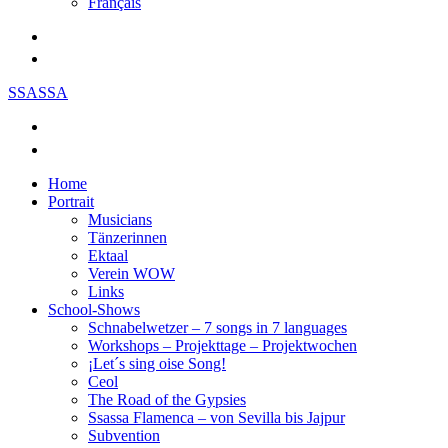
Français
SSASSA
Home
Portrait
Musicians
Tänzerinnen
Ektaal
Verein WOW
Links
School-Shows
Schnabelwetzer – 7 songs in 7 languages
Workshops – Projekttage – Projektwochen
¡Let´s sing oise Song!
Ceol
The Road of the Gypsies
Ssassa Flamenca – von Sevilla bis Jajpur
Subvention