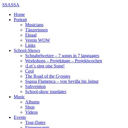
SSASSA
Home
Portrait
Musicians
Tänzerinnen
Ektaal
Verein WOW
Links
School-Shows
Schnabelwetzer – 7 songs in 7 languages
Workshops – Projekttage – Projektwochen
¡Let´s sing oise Song!
Ceol
The Road of the Gypsies
Ssassa Flamenca – von Sevilla bis Jajpur
Subvention
School-show tourdates
Music
Albums
Shop
Videos
Events
Tour-Dates
Firmenevents