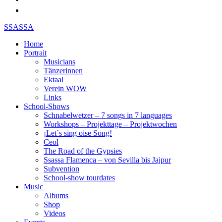
SSASSA
Home
Portrait
Musicians
Tänzerinnen
Ektaal
Verein WOW
Links
School-Shows
Schnabelwetzer – 7 songs in 7 languages
Workshops – Projekttage – Projektwochen
¡Let´s sing oise Song!
Ceol
The Road of the Gypsies
Ssassa Flamenca – von Sevilla bis Jajpur
Subvention
School-show tourdates
Music
Albums
Shop
Videos