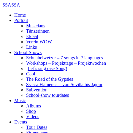
SSASSA
Home
Portrait
Musicians
Tänzerinnen
Ektaal
Verein WOW
Links
School-Shows
Schnabelwetzer – 7 songs in 7 languages
Workshops – Projekttage – Projektwochen
¡Let´s sing oise Song!
Ceol
The Road of the Gypsies
Ssassa Flamenca – von Sevilla bis Jajpur
Subvention
School-show tourdates
Music
Albums
Shop
Videos
Events
Tour-Dates
Firmenevents