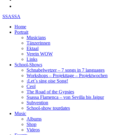
SSASSA
Home
Portrait
Musicians
Tänzerinnen
Ektaal
Verein WOW
Links
School-Shows
Schnabelwetzer – 7 songs in 7 languages
Workshops – Projekttage – Projektwochen
¡Let´s sing oise Song!
Ceol
The Road of the Gypsies
Ssassa Flamenca – von Sevilla bis Jajpur
Subvention
School-show tourdates
Music
Albums
Shop
Videos