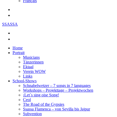
Français
SSASSA
Home
Portrait
Musicians
Tänzerinnen
Ektaal
Verein WOW
Links
School-Shows
Schnabelwetzer – 7 songs in 7 languages
Workshops – Projekttage – Projektwochen
¡Let´s sing oise Song!
Ceol
The Road of the Gypsies
Ssassa Flamenca – von Sevilla bis Jajpur
Subvention