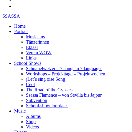
SSASSA
Home
Portrait
Musicians
Tänzerinnen
Ektaal
Verein WOW
Links
School-Shows
Schnabelwetzer – 7 songs in 7 languages
Workshops – Projekttage – Projektwochen
¡Let´s sing oise Song!
Ceol
The Road of the Gypsies
Ssassa Flamenca – von Sevilla bis Jajpur
Subvention
School-show tourdates
Music
Albums
Shop
Videos