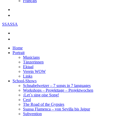
Français
SSASSA
Home
Portrait
Musicians
Tänzerinnen
Ektaal
Verein WOW
Links
School-Shows
Schnabelwetzer – 7 songs in 7 languages
Workshops – Projekttage – Projektwochen
¡Let´s sing oise Song!
Ceol
The Road of the Gypsies
Ssassa Flamenca – von Sevilla bis Jajpur
Subvention