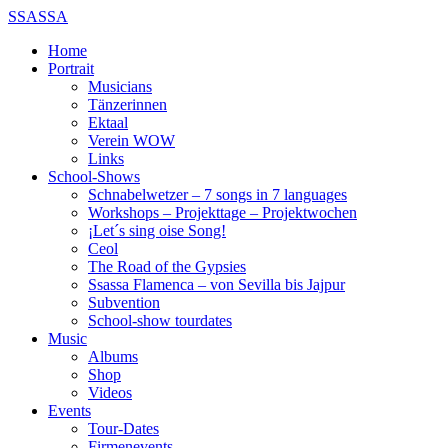
SSASSA
Home
Portrait
Musicians
Tänzerinnen
Ektaal
Verein WOW
Links
School-Shows
Schnabelwetzer – 7 songs in 7 languages
Workshops – Projekttage – Projektwochen
¡Let´s sing oise Song!
Ceol
The Road of the Gypsies
Ssassa Flamenca – von Sevilla bis Jajpur
Subvention
School-show tourdates
Music
Albums
Shop
Videos
Events
Tour-Dates
Firmenevents