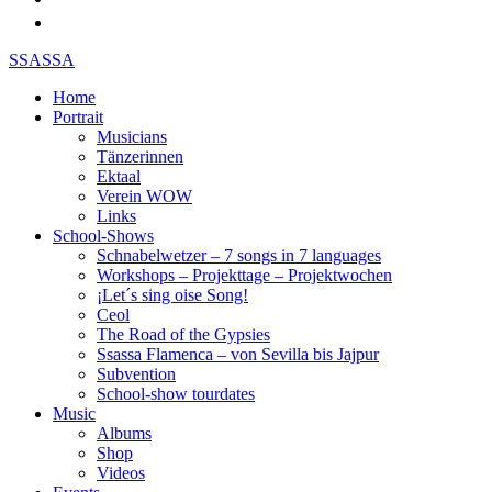
SSASSA
Home
Portrait
Musicians
Tänzerinnen
Ektaal
Verein WOW
Links
School-Shows
Schnabelwetzer – 7 songs in 7 languages
Workshops – Projekttage – Projektwochen
¡Let´s sing oise Song!
Ceol
The Road of the Gypsies
Ssassa Flamenca – von Sevilla bis Jajpur
Subvention
School-show tourdates
Music
Albums
Shop
Videos