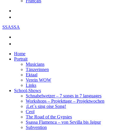
Français
SSASSA
Home
Portrait
Musicians
Tänzerinnen
Ektaal
Verein WOW
Links
School-Shows
Schnabelwetzer – 7 songs in 7 languages
Workshops – Projekttage – Projektwochen
¡Let´s sing oise Song!
Ceol
The Road of the Gypsies
Ssassa Flamenca – von Sevilla bis Jajpur
Subvention