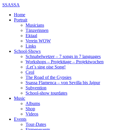
SSASSA
Home
Portrait
Musicians
Tänzerinnen
Ektaal
Verein WOW
Links
School-Shows
Schnabelwetzer – 7 songs in 7 languages
Workshops – Projekttage – Projektwochen
¡Let´s sing oise Song!
Ceol
The Road of the Gypsies
Ssassa Flamenca – von Sevilla bis Jajpur
Subvention
School-show tourdates
Music
Albums
Shop
Videos
Events
Tour-Dates
Firmenevents