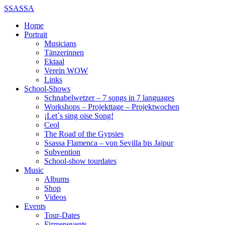
SSASSA
Home
Portrait
Musicians
Tänzerinnen
Ektaal
Verein WOW
Links
School-Shows
Schnabelwetzer – 7 songs in 7 languages
Workshops – Projekttage – Projektwochen
¡Let´s sing oise Song!
Ceol
The Road of the Gypsies
Ssassa Flamenca – von Sevilla bis Jajpur
Subvention
School-show tourdates
Music
Albums
Shop
Videos
Events
Tour-Dates
Firmenevents