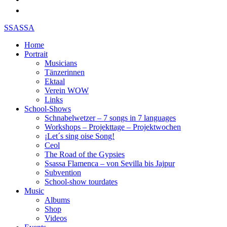
SSASSA
Home
Portrait
Musicians
Tänzerinnen
Ektaal
Verein WOW
Links
School-Shows
Schnabelwetzer – 7 songs in 7 languages
Workshops – Projekttage – Projektwochen
¡Let´s sing oise Song!
Ceol
The Road of the Gypsies
Ssassa Flamenca – von Sevilla bis Jajpur
Subvention
School-show tourdates
Music
Albums
Shop
Videos