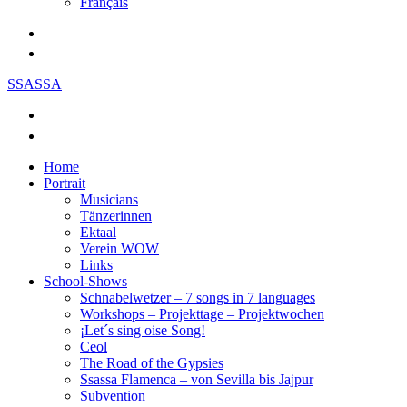
Français
SSASSA
Home
Portrait
Musicians
Tänzerinnen
Ektaal
Verein WOW
Links
School-Shows
Schnabelwetzer – 7 songs in 7 languages
Workshops – Projekttage – Projektwochen
¡Let´s sing oise Song!
Ceol
The Road of the Gypsies
Ssassa Flamenca – von Sevilla bis Jajpur
Subvention