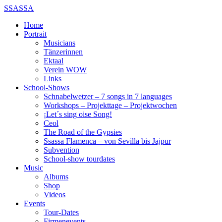
SSASSA
Home
Portrait
Musicians
Tänzerinnen
Ektaal
Verein WOW
Links
School-Shows
Schnabelwetzer – 7 songs in 7 languages
Workshops – Projekttage – Projektwochen
¡Let´s sing oise Song!
Ceol
The Road of the Gypsies
Ssassa Flamenca – von Sevilla bis Jajpur
Subvention
School-show tourdates
Music
Albums
Shop
Videos
Events
Tour-Dates
Firmenevents