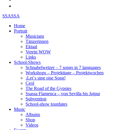
SSASSA
Home
Portrait
Musicians
Tänzerinnen
Ektaal
Verein WOW
Links
School-Shows
Schnabelwetzer – 7 songs in 7 languages
Workshops – Projekttage – Projektwochen
¡Let´s sing oise Song!
Ceol
The Road of the Gypsies
Ssassa Flamenca – von Sevilla bis Jajpur
Subvention
School-show tourdates
Music
Albums
Shop
Videos