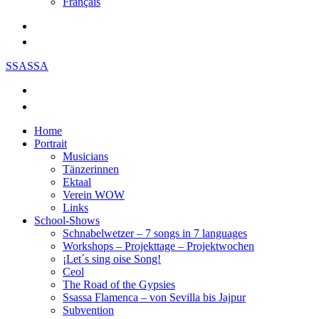
Français
SSASSA
Home
Portrait
Musicians
Tänzerinnen
Ektaal
Verein WOW
Links
School-Shows
Schnabelwetzer – 7 songs in 7 languages
Workshops – Projekttage – Projektwochen
¡Let´s sing oise Song!
Ceol
The Road of the Gypsies
Ssassa Flamenca – von Sevilla bis Jajpur
Subvention