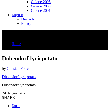
Galerie 2005
Galerie 2003
Galerie 2001
English
Deutsch
Français
Dübendorf lyricpotato
Home
Dübendorf lyricpotato
Dübendorf lyricpotato
by
Christan Fotsch
Dübendorf lyricpotato
Dübendorf lyricpotato
29. August 2025
SHARE
Email