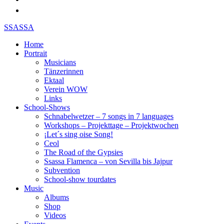
SSASSA
Home
Portrait
Musicians
Tänzerinnen
Ektaal
Verein WOW
Links
School-Shows
Schnabelwetzer – 7 songs in 7 languages
Workshops – Projekttage – Projektwochen
¡Let´s sing oise Song!
Ceol
The Road of the Gypsies
Ssassa Flamenca – von Sevilla bis Jajpur
Subvention
School-show tourdates
Music
Albums
Shop
Videos