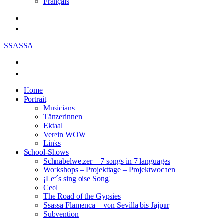
Français
SSASSA
Home
Portrait
Musicians
Tänzerinnen
Ektaal
Verein WOW
Links
School-Shows
Schnabelwetzer – 7 songs in 7 languages
Workshops – Projekttage – Projektwochen
¡Let´s sing oise Song!
Ceol
The Road of the Gypsies
Ssassa Flamenca – von Sevilla bis Jajpur
Subvention