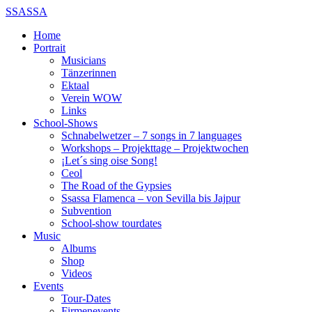
SSASSA
Home
Portrait
Musicians
Tänzerinnen
Ektaal
Verein WOW
Links
School-Shows
Schnabelwetzer – 7 songs in 7 languages
Workshops – Projekttage – Projektwochen
¡Let´s sing oise Song!
Ceol
The Road of the Gypsies
Ssassa Flamenca – von Sevilla bis Jajpur
Subvention
School-show tourdates
Music
Albums
Shop
Videos
Events
Tour-Dates
Firmenevents