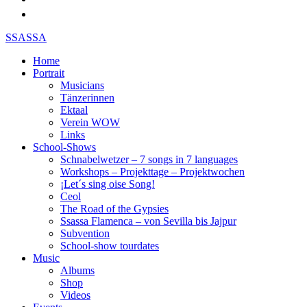
SSASSA
Home
Portrait
Musicians
Tänzerinnen
Ektaal
Verein WOW
Links
School-Shows
Schnabelwetzer – 7 songs in 7 languages
Workshops – Projekttage – Projektwochen
¡Let´s sing oise Song!
Ceol
The Road of the Gypsies
Ssassa Flamenca – von Sevilla bis Jajpur
Subvention
School-show tourdates
Music
Albums
Shop
Videos