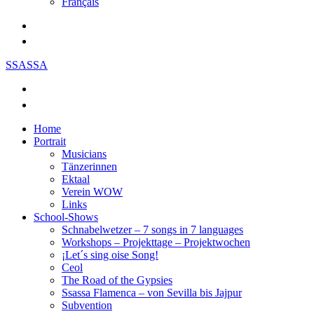
Français
SSASSA
Home
Portrait
Musicians
Tänzerinnen
Ektaal
Verein WOW
Links
School-Shows
Schnabelwetzer – 7 songs in 7 languages
Workshops – Projekttage – Projektwochen
¡Let´s sing oise Song!
Ceol
The Road of the Gypsies
Ssassa Flamenca – von Sevilla bis Jajpur
Subvention