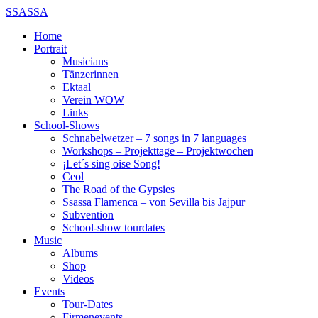
SSASSA
Home
Portrait
Musicians
Tänzerinnen
Ektaal
Verein WOW
Links
School-Shows
Schnabelwetzer – 7 songs in 7 languages
Workshops – Projekttage – Projektwochen
¡Let´s sing oise Song!
Ceol
The Road of the Gypsies
Ssassa Flamenca – von Sevilla bis Jajpur
Subvention
School-show tourdates
Music
Albums
Shop
Videos
Events
Tour-Dates
Firmenevents