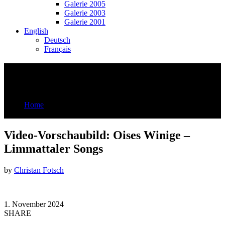
Galerie 2005
Galerie 2003
Galerie 2001
English
Deutsch
Français
Video-Vorschaubild: Oises Winige –
Limmattaler Songs
Home
Video-Vorschaubild: Oises Winige - Limmattaler Songs
Video-Vorschaubild: Oises Winige –
Limmattaler Songs
by
Christan Fotsch
1. November 2024
SHARE