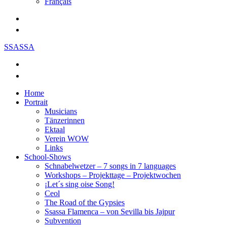
Français
SSASSA
Home
Portrait
Musicians
Tänzerinnen
Ektaal
Verein WOW
Links
School-Shows
Schnabelwetzer – 7 songs in 7 languages
Workshops – Projekttage – Projektwochen
¡Let´s sing oise Song!
Ceol
The Road of the Gypsies
Ssassa Flamenca – von Sevilla bis Jajpur
Subvention