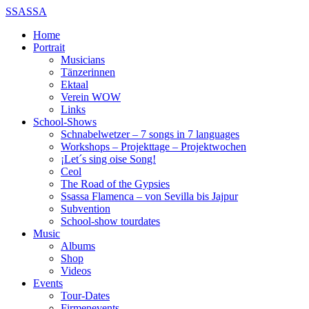
SSASSA
Home
Portrait
Musicians
Tänzerinnen
Ektaal
Verein WOW
Links
School-Shows
Schnabelwetzer – 7 songs in 7 languages
Workshops – Projekttage – Projektwochen
¡Let´s sing oise Song!
Ceol
The Road of the Gypsies
Ssassa Flamenca – von Sevilla bis Jajpur
Subvention
School-show tourdates
Music
Albums
Shop
Videos
Events
Tour-Dates
Firmenevents