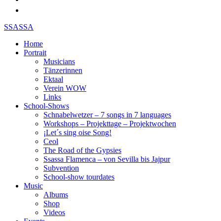
SSASSA
Home
Portrait
Musicians
Tänzerinnen
Ektaal
Verein WOW
Links
School-Shows
Schnabelwetzer – 7 songs in 7 languages
Workshops – Projekttage – Projektwochen
¡Let´s sing oise Song!
Ceol
The Road of the Gypsies
Ssassa Flamenca – von Sevilla bis Jajpur
Subvention
School-show tourdates
Music
Albums
Shop
Videos