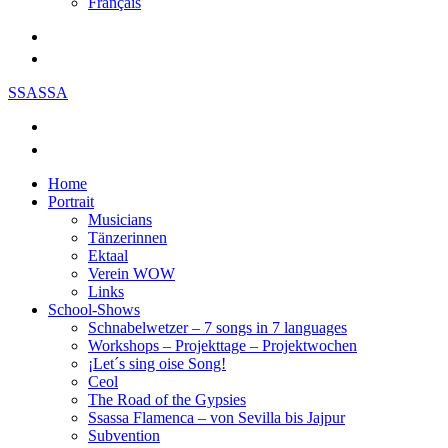
Français
SSASSA
Home
Portrait
Musicians
Tänzerinnen
Ektaal
Verein WOW
Links
School-Shows
Schnabelwetzer – 7 songs in 7 languages
Workshops – Projekttage – Projektwochen
¡Let´s sing oise Song!
Ceol
The Road of the Gypsies
Ssassa Flamenca – von Sevilla bis Jajpur
Subvention