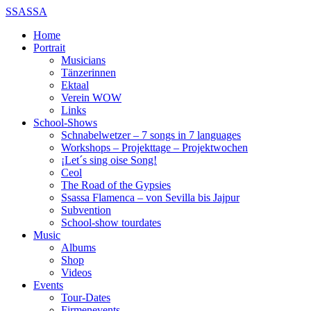
SSASSA
Home
Portrait
Musicians
Tänzerinnen
Ektaal
Verein WOW
Links
School-Shows
Schnabelwetzer – 7 songs in 7 languages
Workshops – Projekttage – Projektwochen
¡Let´s sing oise Song!
Ceol
The Road of the Gypsies
Ssassa Flamenca – von Sevilla bis Jajpur
Subvention
School-show tourdates
Music
Albums
Shop
Videos
Events
Tour-Dates
Firmenevents