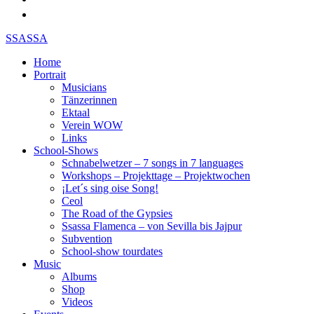
SSASSA
Home
Portrait
Musicians
Tänzerinnen
Ektaal
Verein WOW
Links
School-Shows
Schnabelwetzer – 7 songs in 7 languages
Workshops – Projekttage – Projektwochen
¡Let´s sing oise Song!
Ceol
The Road of the Gypsies
Ssassa Flamenca – von Sevilla bis Jajpur
Subvention
School-show tourdates
Music
Albums
Shop
Videos