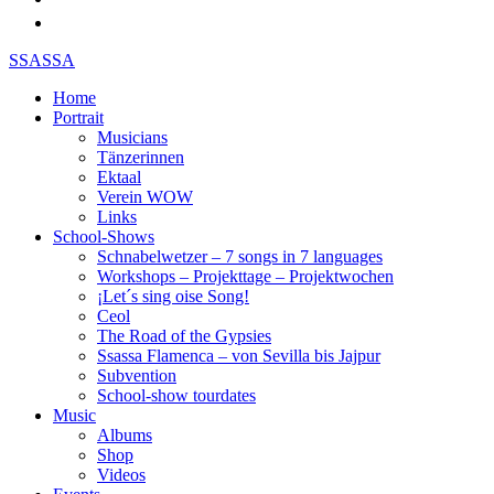
SSASSA
Home
Portrait
Musicians
Tänzerinnen
Ektaal
Verein WOW
Links
School-Shows
Schnabelwetzer – 7 songs in 7 languages
Workshops – Projekttage – Projektwochen
¡Let´s sing oise Song!
Ceol
The Road of the Gypsies
Ssassa Flamenca – von Sevilla bis Jajpur
Subvention
School-show tourdates
Music
Albums
Shop
Videos