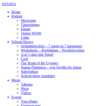
SSASSA
Home
Portrait
Musicians
Tänzerinnen
Ektaal
Verein WOW
Links
School-Shows
Schnabelwetzer – 7 songs in 7 languages
Workshops – Projekttage – Projektwochen
¡Let´s sing oise Song!
Ceol
The Road of the Gypsies
Ssassa Flamenca – von Sevilla bis Jajpur
Subvention
School-show tourdates
Music
Albums
Shop
Videos
Events
Tour-Dates
Firmenevents