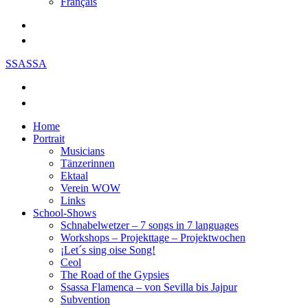
Français
SSASSA
Home
Portrait
Musicians
Tänzerinnen
Ektaal
Verein WOW
Links
School-Shows
Schnabelwetzer – 7 songs in 7 languages
Workshops – Projekttage – Projektwochen
¡Let´s sing oise Song!
Ceol
The Road of the Gypsies
Ssassa Flamenca – von Sevilla bis Jajpur
Subvention