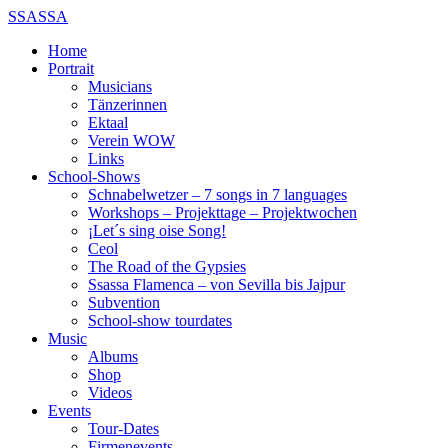
SSASSA
Home
Portrait
Musicians
Tänzerinnen
Ektaal
Verein WOW
Links
School-Shows
Schnabelwetzer – 7 songs in 7 languages
Workshops – Projekttage – Projektwochen
¡Let´s sing oise Song!
Ceol
The Road of the Gypsies
Ssassa Flamenca – von Sevilla bis Jajpur
Subvention
School-show tourdates
Music
Albums
Shop
Videos
Events
Tour-Dates
Firmenevents