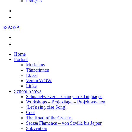
Français
SSASSA
Home
Portrait
Musicians
Tänzerinnen
Ektaal
Verein WOW
Links
School-Shows
Schnabelwetzer – 7 songs in 7 languages
Workshops – Projekttage – Projektwochen
¡Let´s sing oise Song!
Ceol
The Road of the Gypsies
Ssassa Flamenca – von Sevilla bis Jajpur
Subvention