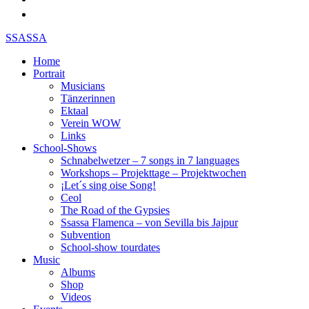
SSASSA
Home
Portrait
Musicians
Tänzerinnen
Ektaal
Verein WOW
Links
School-Shows
Schnabelwetzer – 7 songs in 7 languages
Workshops – Projekttage – Projektwochen
¡Let´s sing oise Song!
Ceol
The Road of the Gypsies
Ssassa Flamenca – von Sevilla bis Jajpur
Subvention
School-show tourdates
Music
Albums
Shop
Videos