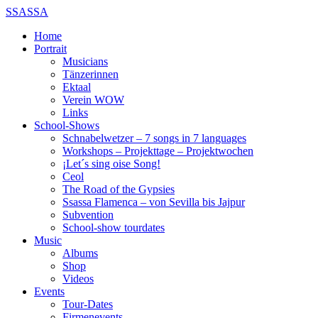
SSASSA
Home
Portrait
Musicians
Tänzerinnen
Ektaal
Verein WOW
Links
School-Shows
Schnabelwetzer – 7 songs in 7 languages
Workshops – Projekttage – Projektwochen
¡Let´s sing oise Song!
Ceol
The Road of the Gypsies
Ssassa Flamenca – von Sevilla bis Jajpur
Subvention
School-show tourdates
Music
Albums
Shop
Videos
Events
Tour-Dates
Firmenevents