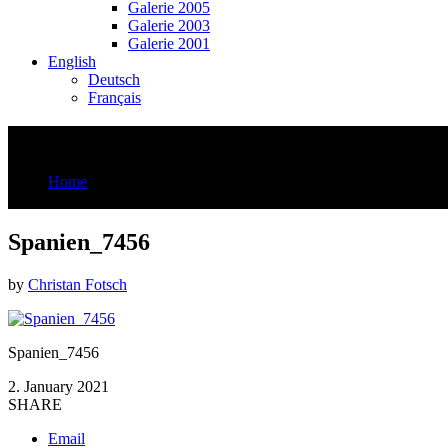
Galerie 2005
Galerie 2003
Galerie 2001
English
Deutsch
Français
Spanien_7456
Home
Spanien_7456
Spanien_7456
by
Christan Fotsch
Spanien_7456
2. January 2021
SHARE
Email