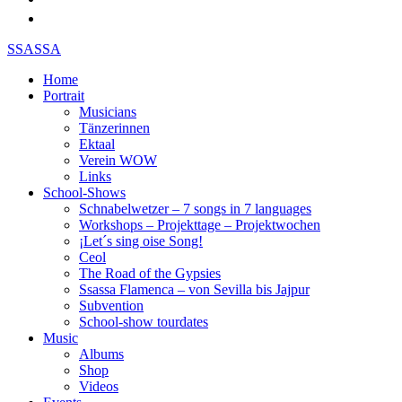
SSASSA
Home
Portrait
Musicians
Tänzerinnen
Ektaal
Verein WOW
Links
School-Shows
Schnabelwetzer – 7 songs in 7 languages
Workshops – Projekttage – Projektwochen
¡Let´s sing oise Song!
Ceol
The Road of the Gypsies
Ssassa Flamenca – von Sevilla bis Jajpur
Subvention
School-show tourdates
Music
Albums
Shop
Videos