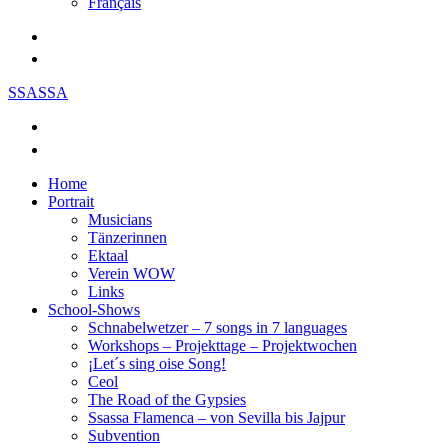
Français
SSASSA
Home
Portrait
Musicians
Tänzerinnen
Ektaal
Verein WOW
Links
School-Shows
Schnabelwetzer – 7 songs in 7 languages
Workshops – Projekttage – Projektwochen
¡Let´s sing oise Song!
Ceol
The Road of the Gypsies
Ssassa Flamenca – von Sevilla bis Jajpur
Subvention