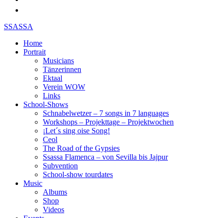
SSASSA
Home
Portrait
Musicians
Tänzerinnen
Ektaal
Verein WOW
Links
School-Shows
Schnabelwetzer – 7 songs in 7 languages
Workshops – Projekttage – Projektwochen
¡Let´s sing oise Song!
Ceol
The Road of the Gypsies
Ssassa Flamenca – von Sevilla bis Jajpur
Subvention
School-show tourdates
Music
Albums
Shop
Videos