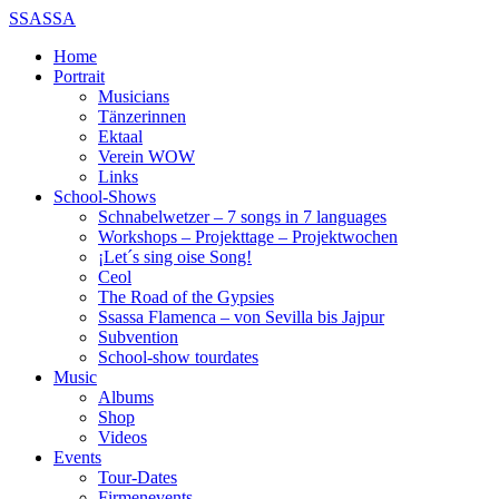
SSASSA
Home
Portrait
Musicians
Tänzerinnen
Ektaal
Verein WOW
Links
School-Shows
Schnabelwetzer – 7 songs in 7 languages
Workshops – Projekttage – Projektwochen
¡Let´s sing oise Song!
Ceol
The Road of the Gypsies
Ssassa Flamenca – von Sevilla bis Jajpur
Subvention
School-show tourdates
Music
Albums
Shop
Videos
Events
Tour-Dates
Firmenevents