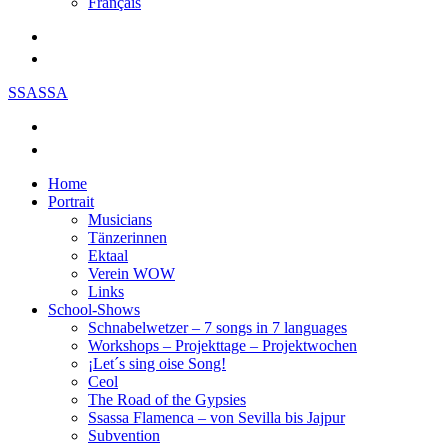
Français
SSASSA
Home
Portrait
Musicians
Tänzerinnen
Ektaal
Verein WOW
Links
School-Shows
Schnabelwetzer – 7 songs in 7 languages
Workshops – Projekttage – Projektwochen
¡Let´s sing oise Song!
Ceol
The Road of the Gypsies
Ssassa Flamenca – von Sevilla bis Jajpur
Subvention