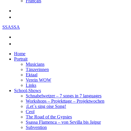
Français
SSASSA
Home
Portrait
Musicians
Tänzerinnen
Ektaal
Verein WOW
Links
School-Shows
Schnabelwetzer – 7 songs in 7 languages
Workshops – Projekttage – Projektwochen
¡Let´s sing oise Song!
Ceol
The Road of the Gypsies
Ssassa Flamenca – von Sevilla bis Jajpur
Subvention