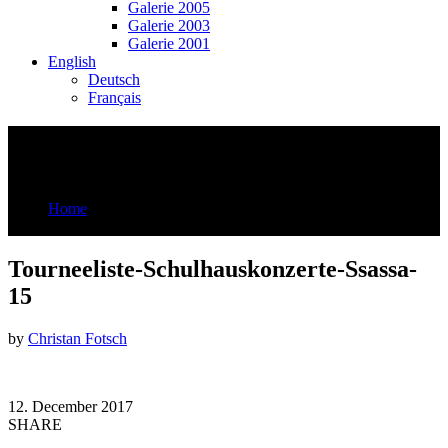
Galerie 2005
Galerie 2003
Galerie 2001
English
Deutsch
Français
Tourneeliste-Schulhauskonzerte-Ssassa-
15
Home
Tourneeliste-Schulhauskonzerte-Ssassa-15
Tourneeliste-Schulhauskonzerte-Ssassa-
15
by
Christan Fotsch
12. December 2017
SHARE