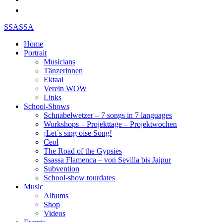
SSASSA
Home
Portrait
Musicians
Tänzerinnen
Ektaal
Verein WOW
Links
School-Shows
Schnabelwetzer – 7 songs in 7 languages
Workshops – Projekttage – Projektwochen
¡Let´s sing oise Song!
Ceol
The Road of the Gypsies
Ssassa Flamenca – von Sevilla bis Jajpur
Subvention
School-show tourdates
Music
Albums
Shop
Videos