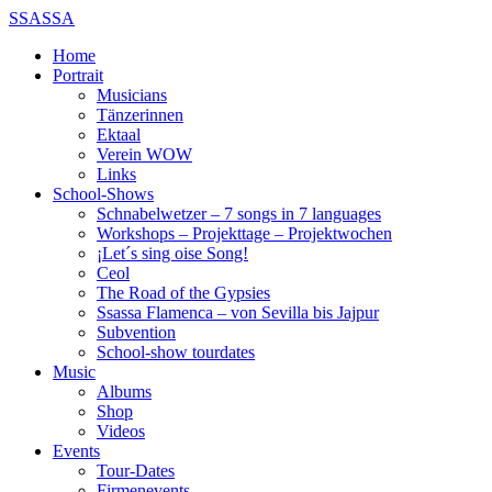
SSASSA
Home
Portrait
Musicians
Tänzerinnen
Ektaal
Verein WOW
Links
School-Shows
Schnabelwetzer – 7 songs in 7 languages
Workshops – Projekttage – Projektwochen
¡Let´s sing oise Song!
Ceol
The Road of the Gypsies
Ssassa Flamenca – von Sevilla bis Jajpur
Subvention
School-show tourdates
Music
Albums
Shop
Videos
Events
Tour-Dates
Firmenevents