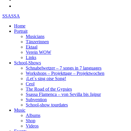
SSASSA
Home
Portrait
Musicians
Tänzerinnen
Ektaal
Verein WOW
Links
School-Shows
Schnabelwetzer – 7 songs in 7 languages
Workshops – Projekttage – Projektwochen
¡Let´s sing oise Song!
Ceol
The Road of the Gypsies
Ssassa Flamenca – von Sevilla bis Jajpur
Subvention
School-show tourdates
Music
Albums
Shop
Videos