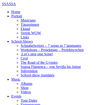
SSASSA
Home
Portrait
Musicians
Tänzerinnen
Ektaal
Verein WOW
Links
School-Shows
Schnabelwetzer – 7 songs in 7 languages
Workshops – Projekttage – Projektwochen
¡Let´s sing oise Song!
Ceol
The Road of the Gypsies
Ssassa Flamenca – von Sevilla bis Jajpur
Subvention
School-show tourdates
Music
Albums
Shop
Videos
Events
Tour-Dates
Firmenevents