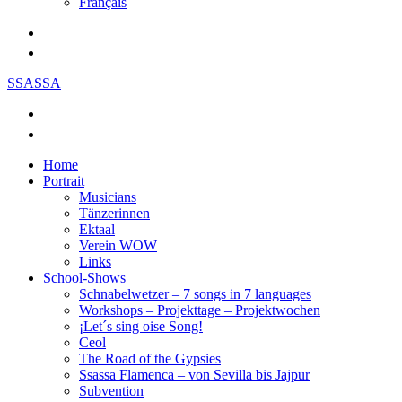
Français
SSASSA
Home
Portrait
Musicians
Tänzerinnen
Ektaal
Verein WOW
Links
School-Shows
Schnabelwetzer – 7 songs in 7 languages
Workshops – Projekttage – Projektwochen
¡Let´s sing oise Song!
Ceol
The Road of the Gypsies
Ssassa Flamenca – von Sevilla bis Jajpur
Subvention