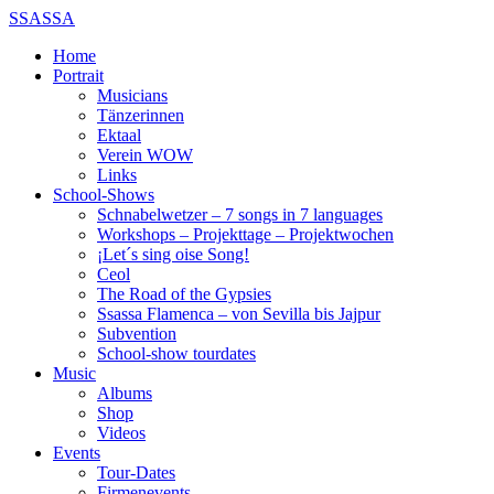
SSASSA
Home
Portrait
Musicians
Tänzerinnen
Ektaal
Verein WOW
Links
School-Shows
Schnabelwetzer – 7 songs in 7 languages
Workshops – Projekttage – Projektwochen
¡Let´s sing oise Song!
Ceol
The Road of the Gypsies
Ssassa Flamenca – von Sevilla bis Jajpur
Subvention
School-show tourdates
Music
Albums
Shop
Videos
Events
Tour-Dates
Firmenevents