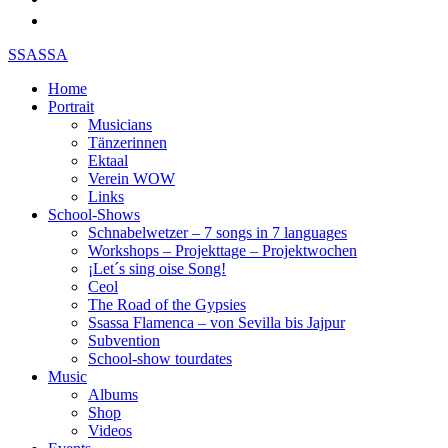
SSASSA
Home
Portrait
Musicians
Tänzerinnen
Ektaal
Verein WOW
Links
School-Shows
Schnabelwetzer – 7 songs in 7 languages
Workshops – Projekttage – Projektwochen
¡Let´s sing oise Song!
Ceol
The Road of the Gypsies
Ssassa Flamenca – von Sevilla bis Jajpur
Subvention
School-show tourdates
Music
Albums
Shop
Videos