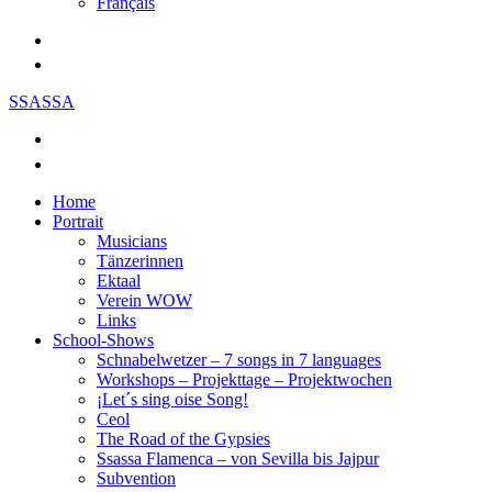
Français
SSASSA
Home
Portrait
Musicians
Tänzerinnen
Ektaal
Verein WOW
Links
School-Shows
Schnabelwetzer – 7 songs in 7 languages
Workshops – Projekttage – Projektwochen
¡Let´s sing oise Song!
Ceol
The Road of the Gypsies
Ssassa Flamenca – von Sevilla bis Jajpur
Subvention