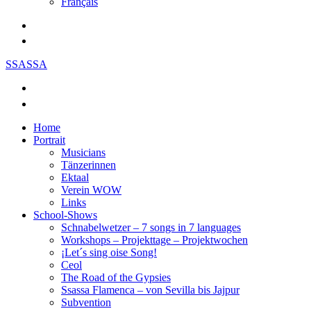
Français
SSASSA
Home
Portrait
Musicians
Tänzerinnen
Ektaal
Verein WOW
Links
School-Shows
Schnabelwetzer – 7 songs in 7 languages
Workshops – Projekttage – Projektwochen
¡Let´s sing oise Song!
Ceol
The Road of the Gypsies
Ssassa Flamenca – von Sevilla bis Jajpur
Subvention