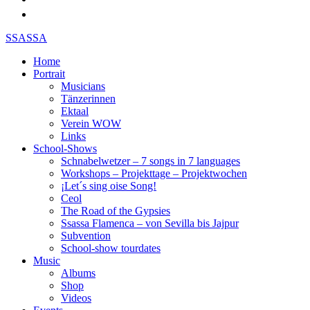
SSASSA
Home
Portrait
Musicians
Tänzerinnen
Ektaal
Verein WOW
Links
School-Shows
Schnabelwetzer – 7 songs in 7 languages
Workshops – Projekttage – Projektwochen
¡Let´s sing oise Song!
Ceol
The Road of the Gypsies
Ssassa Flamenca – von Sevilla bis Jajpur
Subvention
School-show tourdates
Music
Albums
Shop
Videos