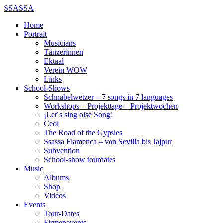
SSASSA
Home
Portrait
Musicians
Tänzerinnen
Ektaal
Verein WOW
Links
School-Shows
Schnabelwetzer – 7 songs in 7 languages
Workshops – Projekttage – Projektwochen
¡Let´s sing oise Song!
Ceol
The Road of the Gypsies
Ssassa Flamenca – von Sevilla bis Jajpur
Subvention
School-show tourdates
Music
Albums
Shop
Videos
Events
Tour-Dates
Firmenevents