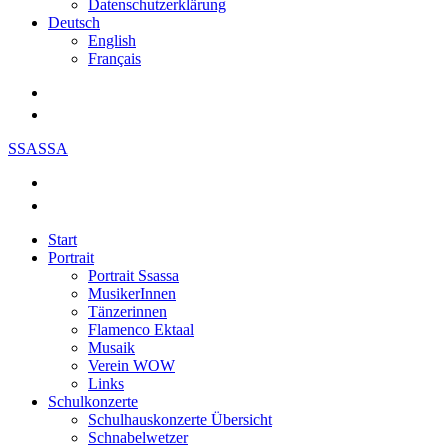
Datenschutzerklärung
Deutsch
English
Français
SSASSA
Start
Portrait
Portrait Ssassa
MusikerInnen
Tänzerinnen
Flamenco Ektaal
Musaik
Verein WOW
Links
Schulkonzerte
Schulhauskonzerte Übersicht
Schnabelwetzer