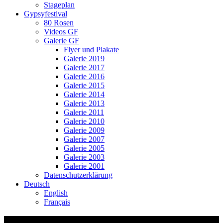
Stageplan
Gypsyfestival
80 Rosen
Videos GF
Galerie GF
Flyer und Plakate
Galerie 2019
Galerie 2017
Galerie 2016
Galerie 2015
Galerie 2014
Galerie 2013
Galerie 2011
Galerie 2010
Galerie 2009
Galerie 2007
Galerie 2005
Galerie 2003
Galerie 2001
Datenschutzerklärung
Deutsch
English
Français
Video-Vorschaubild: 75 ROSEN – Musik