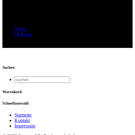
von Rroma, Sinti und Jenischen – 75
Jahre danach
Home
80 Rosen
Video-Vorschaubild: 75 ROSEN – Musik von Rroma, Sinti
und Jenischen – 75 Jahre danach
Suchen
Warenkorb
Schnellauswahl
Startseite
Kontakt
Impressum