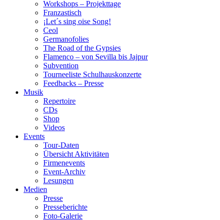
Workshops – Projekttage
Franzastisch
¡Let´s sing oise Song!
Ceol
Germanofolies
The Road of the Gypsies
Flamenco – von Sevilla bis Jajpur
Subvention
Tourneeliste Schulhauskonzerte
Feedbacks – Presse
Musik
Repertoire
CDs
Shop
Videos
Events
Tour-Daten
Übersicht Aktivitäten
Firmenevents
Event-Archiv
Lesungen
Medien
Presse
Presseberichte
Foto-Galerie