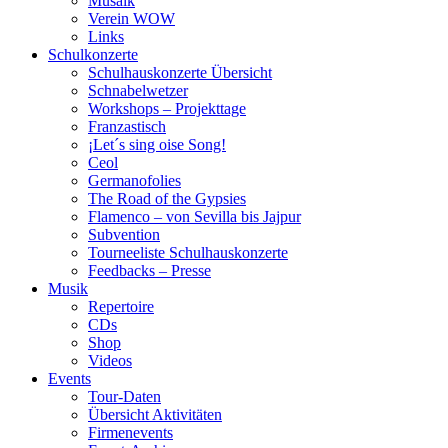
Musaik
Verein WOW
Links
Schulkonzerte
Schulhauskonzerte Übersicht
Schnabelwetzer
Workshops – Projekttage
Franzastisch
¡Let´s sing oise Song!
Ceol
Germanofolies
The Road of the Gypsies
Flamenco – von Sevilla bis Jajpur
Subvention
Tourneeliste Schulhauskonzerte
Feedbacks – Presse
Musik
Repertoire
CDs
Shop
Videos
Events
Tour-Daten
Übersicht Aktivitäten
Firmenevents