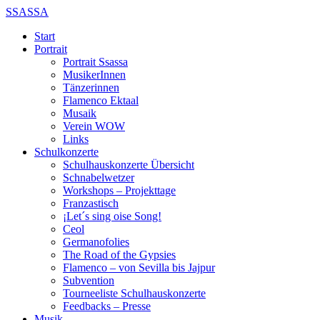
SSASSA
Start
Portrait
Portrait Ssassa
MusikerInnen
Tänzerinnen
Flamenco Ektaal
Musaik
Verein WOW
Links
Schulkonzerte
Schulhauskonzerte Übersicht
Schnabelwetzer
Workshops – Projekttage
Franzastisch
¡Let´s sing oise Song!
Ceol
Germanofolies
The Road of the Gypsies
Flamenco – von Sevilla bis Jajpur
Subvention
Tourneeliste Schulhauskonzerte
Feedbacks – Presse
Musik