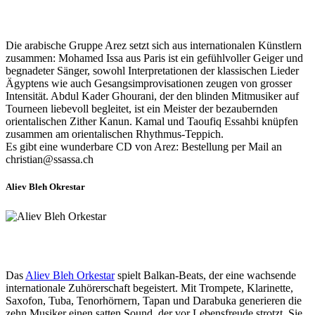
Die arabische Gruppe Arez setzt sich aus internationalen Künstlern
zusammen: Mohamed Issa aus Paris ist ein gefühlvoller Geiger und
begnadeter Sänger, sowohl Interpretationen der klassischen Lieder
Ägyptens wie auch Gesangsimprovisationen zeugen von grosser
Intensität. Abdul Kader Ghourani, der den blinden Mitmusiker auf
Tourneen liebevoll begleitet, ist ein Meister der bezaubernden
orientalischen Zither Kanun. Kamal und Taoufiq Essahbi knüpfen
zusammen am orientalischen Rhythmus-Teppich.
Es gibt eine wunderbare CD von Arez: Bestellung per Mail an
christian@ssassa.ch
Aliev Bleh Okrestar
Das
Aliev Bleh Orkestar
spielt Balkan-Beats, der eine wachsende
internationale Zuhörerschaft begeistert. Mit Trompete, Klarinette,
Saxofon, Tuba, Tenorhörnern, Tapan und Darabuka generieren die
zehn Musiker einen satten Sound, der vor Lebensfreude strotzt. Sie