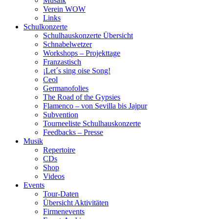
Musaik
Verein WOW
Links
Schulkonzerte
Schulhauskonzerte Übersicht
Schnabelwetzer
Workshops – Projekttage
Franzastisch
¡Let´s sing oise Song!
Ceol
Germanofolies
The Road of the Gypsies
Flamenco – von Sevilla bis Jajpur
Subvention
Tourneeliste Schulhauskonzerte
Feedbacks – Presse
Musik
Repertoire
CDs
Shop
Videos
Events
Tour-Daten
Übersicht Aktivitäten
Firmenevents