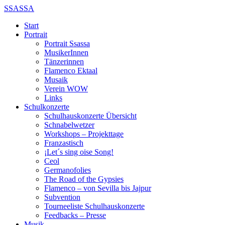
SSASSA
Start
Portrait
Portrait Ssassa
MusikerInnen
Tänzerinnen
Flamenco Ektaal
Musaik
Verein WOW
Links
Schulkonzerte
Schulhauskonzerte Übersicht
Schnabelwetzer
Workshops – Projekttage
Franzastisch
¡Let´s sing oise Song!
Ceol
Germanofolies
The Road of the Gypsies
Flamenco – von Sevilla bis Jajpur
Subvention
Tourneeliste Schulhauskonzerte
Feedbacks – Presse
Musik