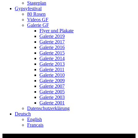
Stageplan
Gypsyfestival
80 Rosen
Videos GF
Galerie GF
Flyer und Plakate
Galerie 2019
Galerie 2017
Galerie 2016
Galerie 2015
Galerie 2014
Galerie 2013
Galerie 2011
Galerie 2010
Galerie 2009
Galerie 2007
Galerie 2005
Galerie 2003
Galerie 2001
Datenschutzerklärung
Deutsch
English
Français
Gypsyfestival