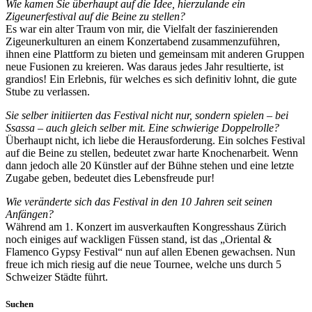
Wie kamen Sie überhaupt auf die Idee, hierzulande ein
Zigeunerfestival auf die Beine zu stellen?
Es war ein alter Traum von mir, die Vielfalt der faszinierenden
Zigeunerkulturen an einem Konzertabend zusammenzuführen,
ihnen eine Plattform zu bieten und gemeinsam mit anderen Gruppen
neue Fusionen zu kreieren. Was daraus jedes Jahr resultierte, ist
grandios! Ein Erlebnis, für welches es sich definitiv lohnt, die gute
Stube zu verlassen.
Sie selber initiierten das Festival nicht nur, sondern spielen – bei
Ssassa – auch gleich selber mit. Eine schwierige Doppelrolle?
Überhaupt nicht, ich liebe die Herausforderung. Ein solches Festival
auf die Beine zu stellen, bedeutet zwar harte Knochenarbeit. Wenn
dann jedoch alle 20 Künstler auf der Bühne stehen und eine letzte
Zugabe geben, bedeutet dies Lebensfreude pur!
Wie veränderte sich das Festival in den 10 Jahren seit seinen
Anfängen?
Während am 1. Konzert im ausverkauften Kongresshaus Zürich
noch einiges auf wackligen Füssen stand, ist das „Oriental &
Flamenco Gypsy Festival“ nun auf allen Ebenen gewachsen. Nun
freue ich mich riesig auf die neue Tournee, welche uns durch 5
Schweizer Städte führt.
Suchen