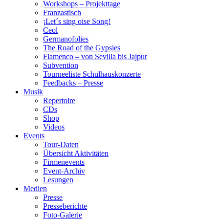
Workshops – Projekttage
Franzastisch
¡Let´s sing oise Song!
Ceol
Germanofolies
The Road of the Gypsies
Flamenco – von Sevilla bis Jajpur
Subvention
Tourneeliste Schulhauskonzerte
Feedbacks – Presse
Musik
Repertoire
CDs
Shop
Videos
Events
Tour-Daten
Übersicht Aktivitäten
Firmenevents
Event-Archiv
Lesungen
Medien
Presse
Presseberichte
Foto-Galerie