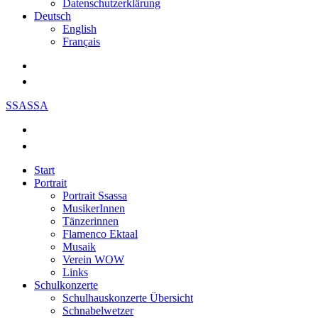
Datenschutzerklärung
Deutsch
English
Français
SSASSA
Start
Portrait
Portrait Ssassa
MusikerInnen
Tänzerinnen
Flamenco Ektaal
Musaik
Verein WOW
Links
Schulkonzerte
Schulhauskonzerte Übersicht
Schnabelwetzer